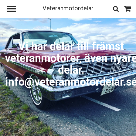
Veteranmotordelar
Vi har delar till främst
veteranmotorer, även nyar
delar.
info@veteranmotordelar.s