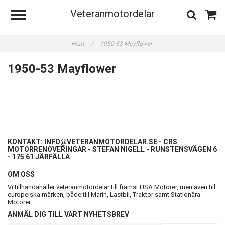
Veteranmotordelar
Hem
/
1950-53 Mayflower
1950-53 Mayflower
KONTAKT:
INFO@VETERANMOTORDELAR.SE
- CRS
MOTORRENOVERINGAR - STEFAN NIGELL - RUNSTENSVÄGEN 6
- 175 61 JÄRFÄLLA
OM OSS
Vi tillhandahåller veteranmotordelar till främst USA Motorer, men även till
europeiska märken, både till Marin, Lastbil, Traktor samt Stationära
Motorer
ANMÄL DIG TILL VÅRT NYHETSBREV