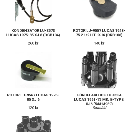
KONDENSATOR LU-3573
ROTOR LU-9557 LUCAS 1948-
LUCAS 1975-85 XJ 6 (DCB104)
75 2 1/2 LIT.-XJ6 (DRB106)
260 kr
140 kr
ROTOR LU-9567 LUCAS 1975-
FÖRDELARLOCK LU-8584
85 XJ 6
LUCAS 1961-72 MK, E-TYPE,
XJ6 (54414989)
120 kr
Slutsåld