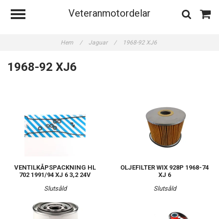
Veteranmotordelar
Hem
/
Jaguar
/
1968-92 XJ6
1968-92 XJ6
VENTILKÅPSPACKNING HL
OLJEFILTER WIX 928P 1968-74
702 1991/94 XJ 6 3,2 24V
XJ 6
Slutsåld
Slutsåld