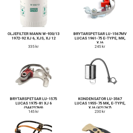
OLJEFILTER MANN W-930/13
BRYTARSPETSAR LU-1567MV
1972-92 XJ 6, XJS, XJ 12
LUCAS 1961-75 E-TYPE, MK,
XJ6
335 kr
245 kr
BRYTARSPETSAR LU-1575
KONDENSATOR LU-3567
LUCAS 1975-81 XJ 6
LUCAS 1955-75 MK, E-TYPE,
(54423769)
XJ6 (421267)
145 kr
230 kr