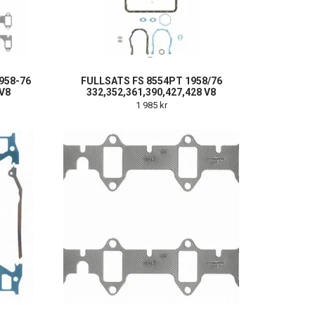
958-76
FULLSATS FS 8554PT 1958/76
 V8
332,352,361,390,427,428 V8
1 985 kr