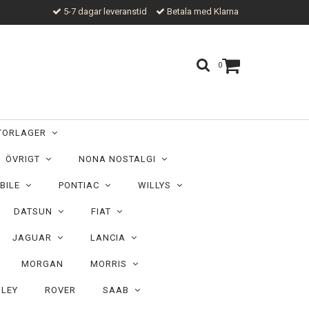
5-7 dagar leveranstid
Betala med Klarna
0
TORLAGER
ÖVRIGT
NONA NOSTALGI
BILE
PONTIAC
WILLYS
DATSUN
FIAT
JAGUAR
LANCIA
MORGAN
MORRIS
ILEY
ROVER
SAAB