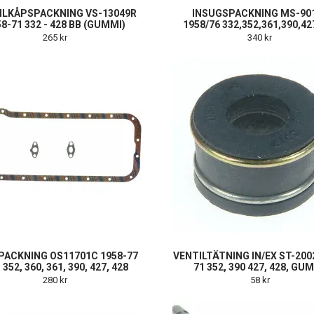
ILKÅPSPACKNING VS-13049R
INSUGSPACKNING MS-90
8-71 332 - 428 BB (GUMMI)
1958/76 332,352,361,390,42
265 kr
340 kr
PACKNING OS11701C 1958-77
VENTILTÄTNING IN/EX ST-200
 352, 360, 361, 390, 427, 428
71 352, 390 427, 428, GU
280 kr
58 kr