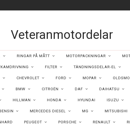
Veteranmotordelar
ER
RINGAR PÅ MÅTT
MOTORPACKNINGAR
MO
/KAMDRIVNING
FILTER
TÄNDNINGSDELAR-EL
C
CHEVROLET
FORD
MOPAR
OLDSMO
N
BMW
CITROËN
DAF
DAIHATSU
HILLMAN
HONDA
HYUNDAI
ISUZU
 BENSIN
MERCEDES DIESEL
MG
MITSUBISHI
NHARD
PEUGEOT
PORSCHE
RENAULT
R