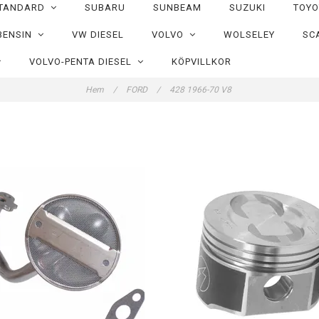
TANDARD
SUBARU
SUNBEAM
SUZUKI
TOY
BENSIN
VW DIESEL
VOLVO
WOLSELEY
SC
VOLVO-PENTA DIESEL
KÖPVILLKOR
Hem
/
FORD
/
428 1966-70 V8