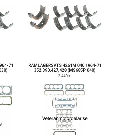
964-71
RAMLAGERSATS 4261M 040 1964-71
030)
352,390,427,428 (MS685P 040)
2 440 kr