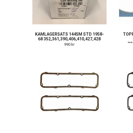
KAMLAGERSATS 1445M STD 1958-
TOP
68 352,361,390,406,410,427,428
33
990 kr