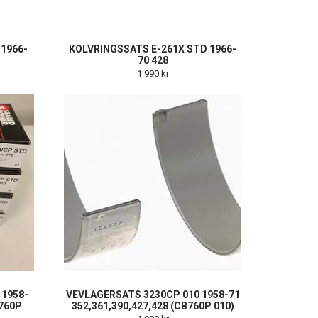
 1966-
KOLVRINGSSATS E-261X STD 1966-
70 428
1 990 kr
1958-
VEVLAGERSATS 3230CP 010 1958-71
B760P
352,361,390,427,428 (CB760P 010)