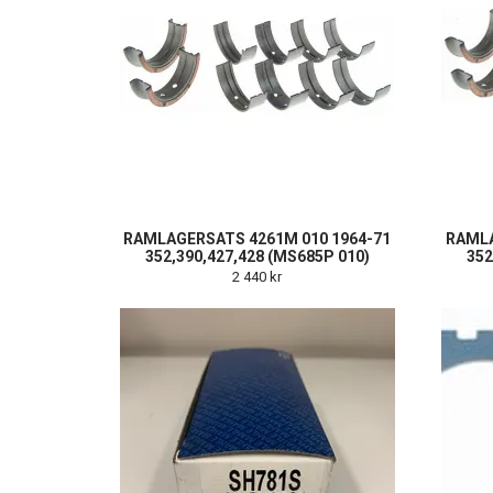
RAMLAGERSATS 4261M 010 1964-71
RAMLA
352,390,427,428 (MS685P 010)
352
2 440 kr