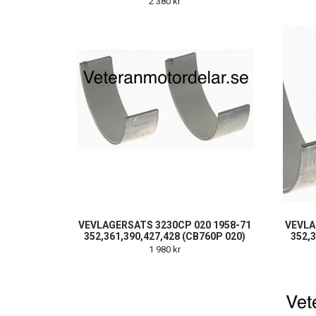
2 380 kr
VEVLAGERSATS 3230CP 020 1958-71
VEVLA
352,361,390,427,428 (CB760P 020)
352,3
1 980 kr