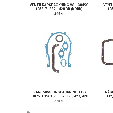
VENTILKÅPSPACKNING VS-13049C
VENT
1958-71 332 - 428 BB (KORK)
195
245 kr
TRANSMISSIONSPACKNING TCS-
TRÅG
13075-1 1961-71 352, 390, 427, 428
332,
275 kr