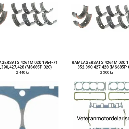
GERSATS 4261M 020 1964-71
RAMLAGERSATS 4261M 030 1
,390,427,428 (MS685P 020)
352,390,427,428 (MS685P 
2 440 kr
2 300 kr