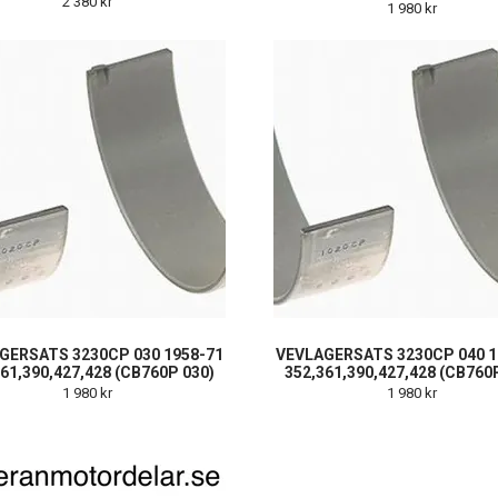
2 380 kr
1 980 kr
GERSATS 3230CP 030 1958-71
VEVLAGERSATS 3230CP 040 1
61,390,427,428 (CB760P 030)
352,361,390,427,428 (CB760
1 980 kr
1 980 kr