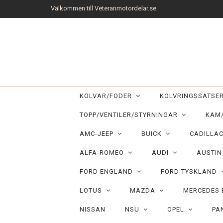
Välkommen till Veteranmotordelar.se
KOLVAR/FODER
KOLVRINGSSATS
TOPP/VENTILER/STYRNINGAR
KAM
AMC-JEEP
BUICK
CADILLA
ALFA-ROMEO
AUDI
AUSTI
FORD ENGLAND
FORD TYSKLAND
LOTUS
MAZDA
MERCEDES
NISSAN
NSU
OPEL
PA