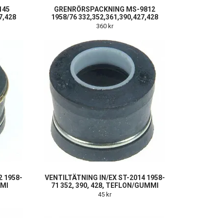
145
GRENRÖRSPACKNING MS-9812
7,428
1958/76 332,352,361,390,427,428
360 kr
2 1958-
VENTILTÄTNING IN/EX ST-2014 1958-
MMI
71 352, 390, 428, TEFLON/GUMMI
45 kr