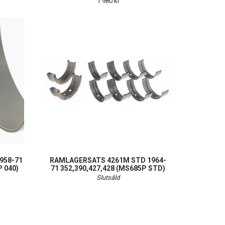
1 980 kr
958-71
RAMLAGERSATS 4261M STD 1964-
P 040)
71 352,390,427,428 (MS685P STD)
Slutsåld