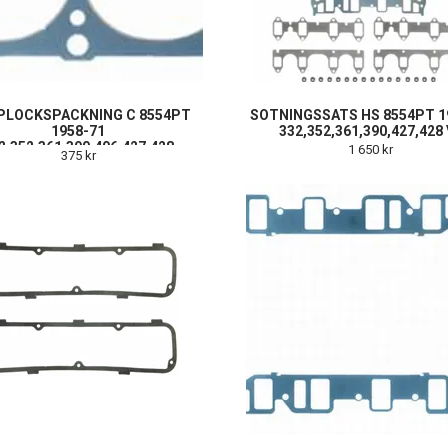
PLOCKSPACKNING C 8554PT
SOTNINGSSATS HS 8554PT 1
1958-71
332,352,361,390,427,428
2,352,361,390,406,427,428
1 650 kr
375 kr