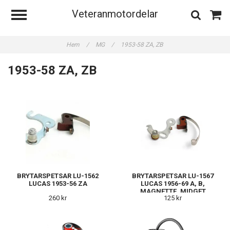
Veteranmotordelar
Hem
/
MG
/
1953-58 ZA, ZB
1953-58 ZA, ZB
BRYTARSPETSAR LU-1562
BRYTARSPETSAR LU-1567
LUCAS 1953-56 ZA
LUCAS 1956-69 A, B,
MAGNETTE, MIDGET
260 kr
125 kr