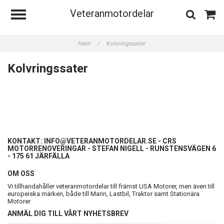
Veteranmotordelar
Hem
/
Kolvringssater
Kolvringssater
KONTAKT:
INFO@VETERANMOTORDELAR.SE
- CRS
MOTORRENOVERINGAR - STEFAN NIGELL - RUNSTENSVÄGEN 6
- 175 61 JÄRFÄLLA
OM OSS
Vi tillhandahåller veteranmotordelar till främst USA Motorer, men även till
europeiska märken, både till Marin, Lastbil, Traktor samt Stationära
Motorer
ANMÄL DIG TILL VÅRT NYHETSBREV