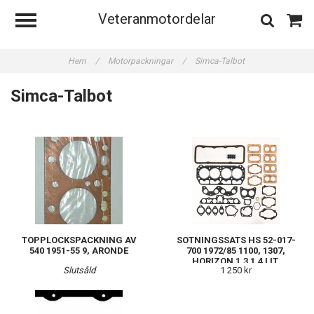
Veteranmotordelar
Hem
/
Motorpackningar
/
Simca-Talbot
Simca-Talbot
TOPPLOCKSPACKNING AV
SOTNINGSSATS HS 52-017-
540 1951-55 9, ARONDE
700 1972/85 1100, 1307,
HORIZON 1,3 1,4 LIT.
Slutsåld
1 250 kr