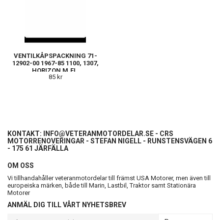
VENTILKÅPSPACKNING 71-
12902-00 1967-85 1100, 1307,
HORIZON M.FL.
85 kr
KONTAKT:
INFO@VETERANMOTORDELAR.SE
- CRS
MOTORRENOVERINGAR - STEFAN NIGELL - RUNSTENSVÄGEN 6
- 175 61 JÄRFÄLLA
OM OSS
Vi tillhandahåller veteranmotordelar till främst USA Motorer, men även till
europeiska märken, både till Marin, Lastbil, Traktor samt Stationära
Motorer
ANMÄL DIG TILL VÅRT NYHETSBREV