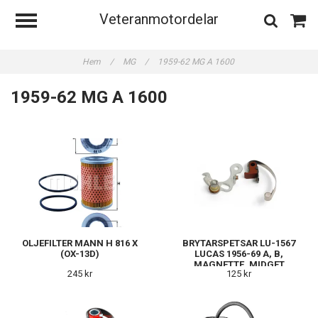
Veteranmotordelar
Hem
/
MG
/
1959-62 MG A 1600
1959-62 MG A 1600
OLJEFILTER MANN H 816 X
BRYTARSPETSAR LU-1567
(OX-13D)
LUCAS 1956-69 A, B,
MAGNETTE, MIDGET
245 kr
125 kr