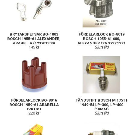
BRYTARSPETSAR BO-1003
FÖRDELARLOCK BO-8019
BOSCH 1955-61 ALEXANDER,
BOSCH 1955-61 600,
ARABELLA (123701300)
ALEXANDER (ZVS73Z12Z)
145 kr
Slutsåld
FÖRDELARLOCK BO-8016
TÄNDSTIFT BOSCH M 175T1
BOSCH 1959-61 ARABELLA
1949-54 LP-300, LP-400
(VK101)
(18MM)
220 kr
Slutsåld