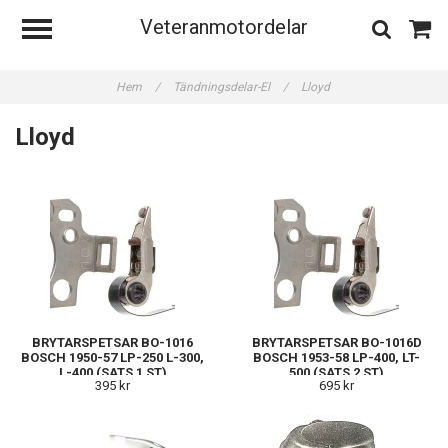
Veteranmotordelar
Hem
/
Tändningsdelar-El
/
Lloyd
Lloyd
BRYTARSPETSAR BO-1016
BRYTARSPETSAR BO-1016D
BOSCH 1950-57 LP-250 L-300,
BOSCH 1953-58 LP-400, LT-
L-400 (SATS 1 ST)
500 (SATS 2 ST)
395 kr
695 kr