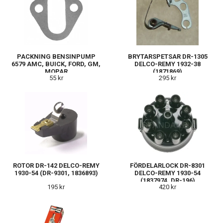
PACKNING BENSINPUMP
BRYTARSPETSAR DR-1305
6579 AMC, BUICK, FORD, GM,
DELCO-REMY 1932-38
MOPAR
(1871869)
55 kr
295 kr
ROTOR DR-142 DELCO-REMY
FÖRDELARLOCK DR-8301
1930-54 (DR-9301, 1836893)
DELCO-REMY 1930-54
(1837974, DR-196)
195 kr
420 kr