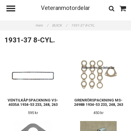
Veteranmotordelar
Hem
/
BUICK
/
1931-37 8-CYL.
1931-37 8-CYL.
VENTILKÅPSPACKNING VS-
GRENRÖRSPACKNING MS-
4035A 1934-53 233, 248, 263
2498B 1934-53 233, 248, 263
595 kr
450 kr