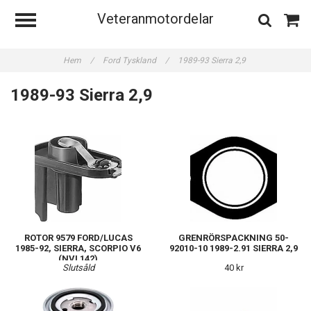
Veteranmotordelar
Hem
/
Ford Tyskland
/
1989-93 Sierra 2,9
1989-93 Sierra 2,9
ROTOR 9579 FORD/LUCAS
GRENRÖRSPACKNING 50-
1985-92, SIERRA, SCORPIO V6
92010-10 1989-2.91 SIERRA 2,9
(NVL142)
Slutsåld
40 kr