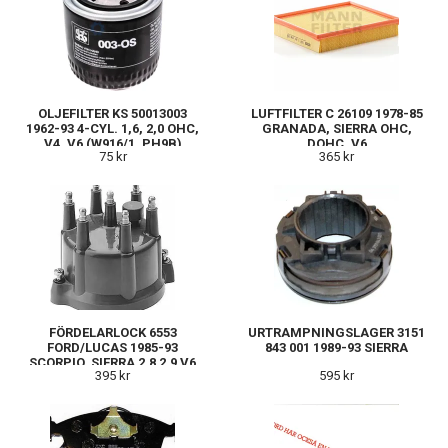
OLJEFILTER KS 50013003
LUFTFILTER C 26109 1978-85
1962-93 4-CYL. 1,6, 2,0 OHC,
GRANADA, SIERRA OHC,
V4, V6 (W916/1, PH9B)
DOHC, V6
75 kr
365 kr
FÖRDELARLOCK 6553
URTRAMPNINGSLAGER 3151
FORD/LUCAS 1985-93
843 001 1989-93 SIERRA
SCORPIO, SIERRA 2,8 2,9 V6
395 kr
595 kr