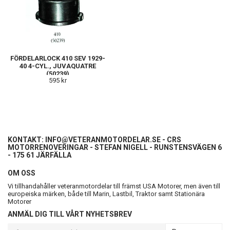
FÖRDELARLOCK 410 SEV 1929-
40 4-CYL., JUVAQUATRE
(50239)
595 kr
KONTAKT:
INFO@VETERANMOTORDELAR.SE
- CRS
MOTORRENOVERINGAR - STEFAN NIGELL - RUNSTENSVÄGEN 6
- 175 61 JÄRFÄLLA
OM OSS
Vi tillhandahåller veteranmotordelar till främst USA Motorer, men även till
europeiska märken, både till Marin, Lastbil, Traktor samt Stationära
Motorer
ANMÄL DIG TILL VÅRT NYHETSBREV