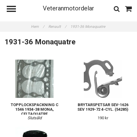
Veteranmotordelar
Hem
/
Renault
/
1931-36 Monaquatre
1931-36 Monaquatre
TOPPLOCKSPACKNING C
BRYTARSPETSAR SEV-1626
1546 1934-38 MONA,
SEV 1929-72 4-CYL. (54285)
CELTAQUATRE
Slutsåld
190 kr