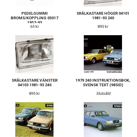
PEDELGUMMI
SRÅLKASTARE HÖGER 04101
BROMS/KOPPLING 05017
1981-93 240
1957-93
65 kr
895 kr
SRÅLKASTARE VÄNSTER
1979 240 INSTRUKTIONSBOK,
04103 1981-93 240
SVENSK TEXT (98SID)
895 kr
Slutsåld