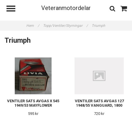
Veteranmotordelar
Hem
/
Topp/Ventiler/Styrningar
/
Triumph
Triumph
VENTILER SATS AVGAS X 545
VENTILER SATS AVGAS 127
1949/53 MAYFLOWER
1948/55 VANGUARD, 1800
595 kr
720 kr