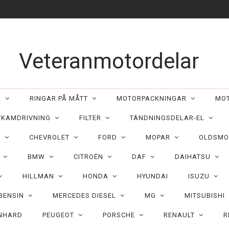
Veteranmotordelar
ER
RINGAR PÅ MÅTT
MOTORPACKNINGAR
MO
/KAMDRIVNING
FILTER
TÄNDNINGSDELAR-EL
C
CHEVROLET
FORD
MOPAR
OLDSMO
N
BMW
CITROËN
DAF
DAIHATSU
HILLMAN
HONDA
HYUNDAI
ISUZU
 BENSIN
MERCEDES DIESEL
MG
MITSUBISHI
NHARD
PEUGEOT
PORSCHE
RENAULT
R