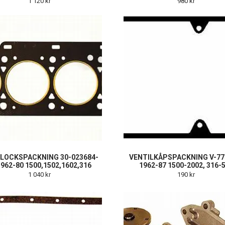
1 120 kr
980 kr
LOCKSPACKNING 30-023684-
VENTILKÅPSPACKNING V-77
1962-80 1500,1502,1602,316
1962-87 1500-2002, 316-
1 040 kr
190 kr