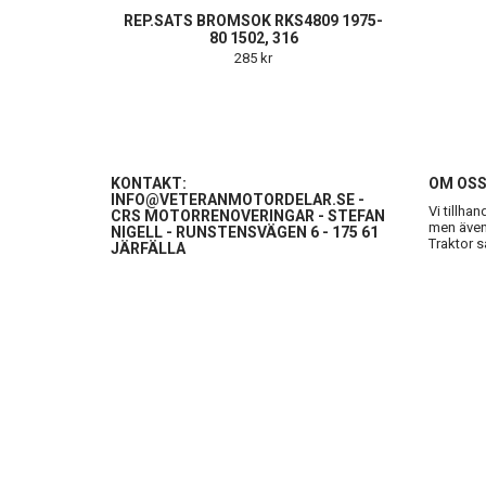
REP.SATS BROMSOK RKS4809 1975-
80 1502, 316
285 kr
KONTAKT:
OM OS
INFO@VETERANMOTORDELAR.SE
-
Vi tillha
CRS MOTORRENOVERINGAR - STEFAN
men även 
NIGELL - RUNSTENSVÄGEN 6 - 175 61
Traktor s
JÄRFÄLLA