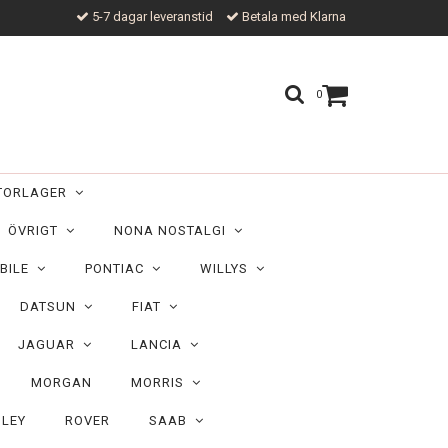
5-7 dagar leveranstid
Betala med Klarna
0
TORLAGER
ÖVRIGT
NONA NOSTALGI
BILE
PONTIAC
WILLYS
DATSUN
FIAT
JAGUAR
LANCIA
MORGAN
MORRIS
ILEY
ROVER
SAAB