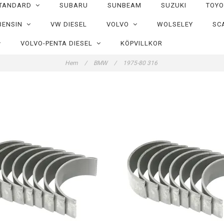
TANDARD
SUBARU
SUNBEAM
SUZUKI
TOY
BENSIN
VW DIESEL
VOLVO
WOLSELEY
SC
VOLVO-PENTA DIESEL
KÖPVILLKOR
Hem
/
BMW
/
1975-80 316