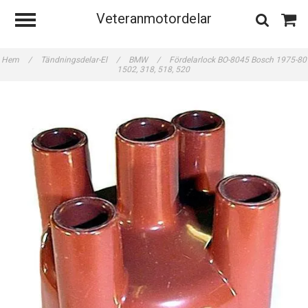
Veteranmotordelar
Hem
/
Tändningsdelar-El
/
BMW
/
Fördelarlock BO-8045 Bosch 1975-80
1502, 318, 518, 520