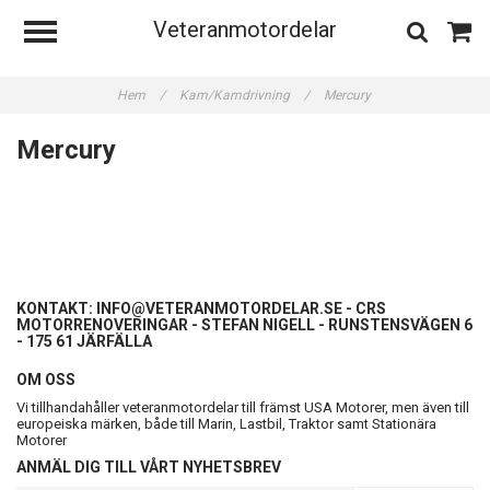
Veteranmotordelar
Hem
/
Kam/Kamdrivning
/
Mercury
Mercury
KONTAKT:
INFO@VETERANMOTORDELAR.SE
- CRS
MOTORRENOVERINGAR - STEFAN NIGELL - RUNSTENSVÄGEN 6
- 175 61 JÄRFÄLLA
OM OSS
Vi tillhandahåller veteranmotordelar till främst USA Motorer, men även till
europeiska märken, både till Marin, Lastbil, Traktor samt Stationära
Motorer
ANMÄL DIG TILL VÅRT NYHETSBREV