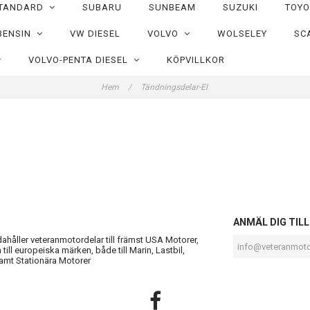
TANDARD
SUBARU
SUNBEAM
SUZUKI
TOY
BENSIN
VW DIESEL
VOLVO
WOLSELEY
SC
VOLVO-PENTA DIESEL
KÖPVILLKOR
Hem
/
Tändningsdelar-El
S
ANMÄL DIG TIL
ndahåller veteranmotordelar till främst USA Motorer,
till europeiska märken, både till Marin, Lastbil,
amt Stationära Motorer