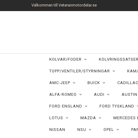
Välkommen till Veteranmotordelar.se
KOLVAR/FODER
KOLVRINGSSATS
TOPP/VENTILER/STYRNINGAR
KAM
AMC-JEEP
BUICK
CADILLA
ALFA-ROMEO
AUDI
AUSTI
FORD ENGLAND
FORD TYSKLAND
LOTUS
MAZDA
MERCEDES
NISSAN
NSU
OPEL
PA