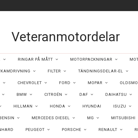
Veteranmotordelar
ER
RINGAR PÅ MÅTT
MOTORPACKNINGAR
MO
/KAMDRIVNING
FILTER
TÄNDNINGSDELAR-EL
C
CHEVROLET
FORD
MOPAR
OLDSMO
N
BMW
CITROËN
DAF
DAIHATSU
HILLMAN
HONDA
HYUNDAI
ISUZU
 BENSIN
MERCEDES DIESEL
MG
MITSUBISHI
NHARD
PEUGEOT
PORSCHE
RENAULT
R