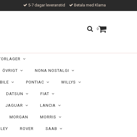
5-7 dagar leveranstid
Betala med Klarna
0
TORLAGER
ÖVRIGT
NONA NOSTALGI
BILE
PONTIAC
WILLYS
DATSUN
FIAT
JAGUAR
LANCIA
MORGAN
MORRIS
ILEY
ROVER
SAAB