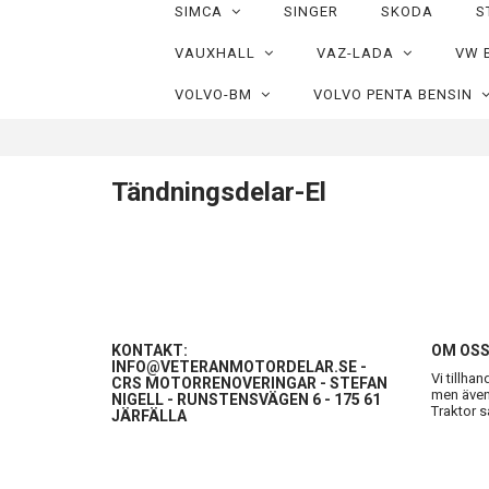
SIMCA
SINGER
SKODA
S
VAUXHALL
VAZ-LADA
VW 
VOLVO-BM
VOLVO PENTA BENSIN
Tändningsdelar-El
KONTAKT:
OM OS
INFO@VETERANMOTORDELAR.SE
-
Vi tillha
CRS MOTORRENOVERINGAR - STEFAN
men även 
NIGELL - RUNSTENSVÄGEN 6 - 175 61
Traktor s
JÄRFÄLLA