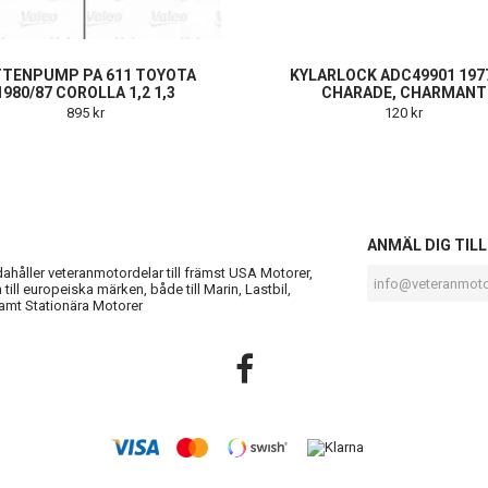
TTENPUMP PA 611 TOYOTA
KYLARLOCK ADC49901 197
1980/87 COROLLA 1,2 1,3
CHARADE, CHARMANT
895 kr
120 kr
S
ANMÄL DIG TIL
ndahåller veteranmotordelar till främst USA Motorer,
till europeiska märken, både till Marin, Lastbil,
amt Stationära Motorer