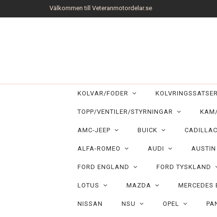
Välkommen till Veteranmotordelar.se
KOLVAR/FODER
KOLVRINGSSATS
TOPP/VENTILER/STYRNINGAR
KAM
AMC-JEEP
BUICK
CADILLA
ALFA-ROMEO
AUDI
AUSTI
FORD ENGLAND
FORD TYSKLAND
LOTUS
MAZDA
MERCEDES
NISSAN
NSU
OPEL
PA