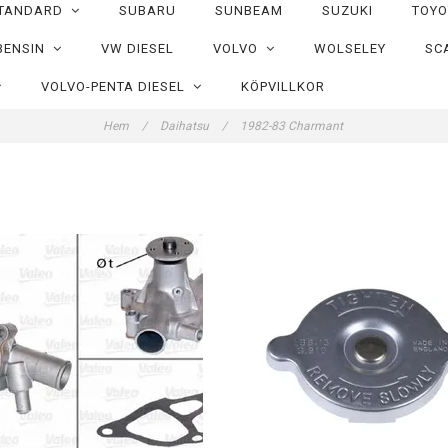
TANDARD
SUBARU
SUNBEAM
SUZUKI
TOY
BENSIN
VW DIESEL
VOLVO
WOLSELEY
SC
VOLVO-PENTA DIESEL
KÖPVILLKOR
Hem
/
Daihatsu
/
1982-83 Charmant