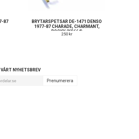
7-87
BRYTARSPETSAR DE-1471 DENSO
1977-87 CHARADE, CHARMANT,
ROCKY (KS664)
250 kr
L VÅRT NYHETSBREV
Prenumerera