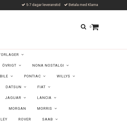
5-7 dagar leveranstid
Betala med Klarna
0
TORLAGER
ÖVRIGT
NONA NOSTALGI
BILE
PONTIAC
WILLYS
DATSUN
FIAT
JAGUAR
LANCIA
MORGAN
MORRIS
ILEY
ROVER
SAAB