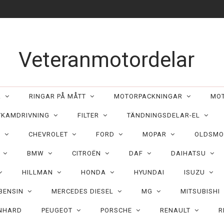
Veteranmotordelar
ER
RINGAR PÅ MÅTT
MOTORPACKNINGAR
MO
/KAMDRIVNING
FILTER
TÄNDNINGSDELAR-EL
C
CHEVROLET
FORD
MOPAR
OLDSMO
N
BMW
CITROËN
DAF
DAIHATSU
HILLMAN
HONDA
HYUNDAI
ISUZU
 BENSIN
MERCEDES DIESEL
MG
MITSUBISHI
NHARD
PEUGEOT
PORSCHE
RENAULT
R