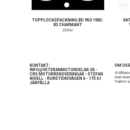
TOPPLOCKSPACKNING BD 950 1982-
VA
83 CHARMANT
220 kr
KONTAKT:
OM OS
INFO@VETERANMOTORDELAR.SE
-
Vi tillha
CRS MOTORRENOVERINGAR - STEFAN
men även 
NIGELL - RUNSTENSVÄGEN 6 - 175 61
Traktor s
JÄRFÄLLA