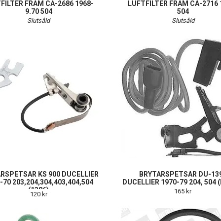
FILTER FRAM CA-2686 1968-
LUFTFILTER FRAM CA-2716 
9.70 504
504
Slutsåld
Slutsåld
RSPETSAR KS 900 DUCELLIER
BRYTARSPETSAR DU-13
-70 203,204,304,403,404,504
DUCELLIER 1970-79 204, 504 
(1386)
165 kr
120 kr