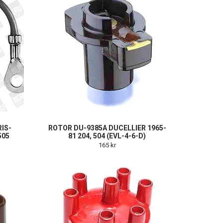
IS-
ROTOR DU-9385A DUCELLIER 1965-
505
81 204, 504 (EVL-4-6-D)
165 kr