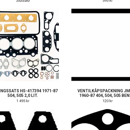
Slutsåld
595 kr
NGSSATS HS-417394 1971-87
VENTILKÅPSPACKNING JM
504, 505 2,0 LIT.
1960-87 404, 504, 505 BEN
1 495 kr
120 kr