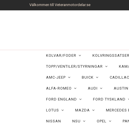
Välkommen till Veteranmotordelar.se
KOLVAR/FODER
KOLVRINGSSATS
TOPP/VENTILER/STYRNINGAR
KAM
AMC-JEEP
BUICK
CADILLA
ALFA-ROMEO
AUDI
AUSTI
FORD ENGLAND
FORD TYSKLAND
LOTUS
MAZDA
MERCEDES
NISSAN
NSU
OPEL
PA