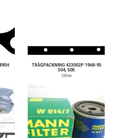
495H
TRÅGPACKNING 423002P 1968-95
504, 505
120 kr