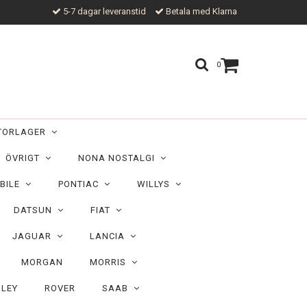
5-7 dagar leveranstid
Betala med Klarna
0
TORLAGER
ÖVRIGT
NONA NOSTALGI
BILE
PONTIAC
WILLYS
DATSUN
FIAT
JAGUAR
LANCIA
MORGAN
MORRIS
ILEY
ROVER
SAAB