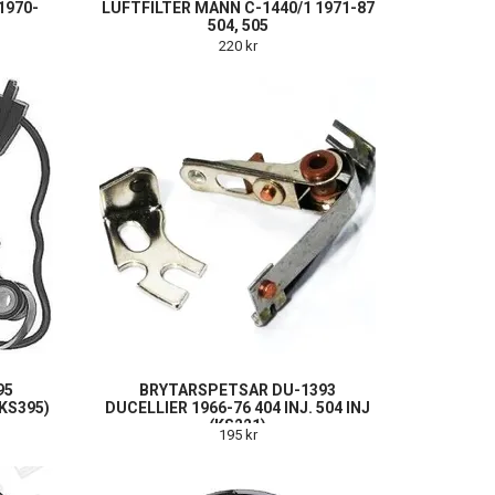
1970-
LUFTFILTER MANN C-1440/1 1971-87
504, 505
220 kr
95
BRYTARSPETSAR DU-1393
(KS395)
DUCELLIER 1966-76 404 INJ. 504 INJ
(KS221)
195 kr