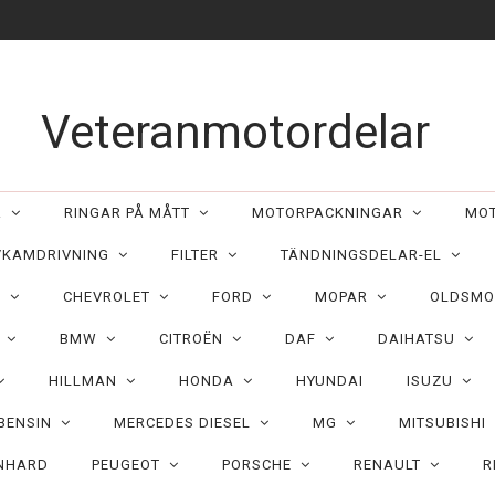
Veteranmotordelar
ER
RINGAR PÅ MÅTT
MOTORPACKNINGAR
MO
/KAMDRIVNING
FILTER
TÄNDNINGSDELAR-EL
C
CHEVROLET
FORD
MOPAR
OLDSMO
N
BMW
CITROËN
DAF
DAIHATSU
HILLMAN
HONDA
HYUNDAI
ISUZU
 BENSIN
MERCEDES DIESEL
MG
MITSUBISHI
NHARD
PEUGEOT
PORSCHE
RENAULT
R