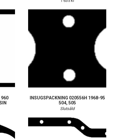
1 635 kr
 960
INSUGSPACKNING 020556H 1968-95
SIN
504, 505
Slutsåld