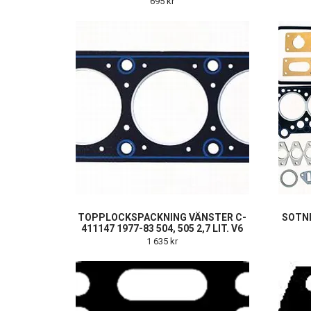
695 kr
TOPPLOCKSPACKNING VÄNSTER C-
SOTNI
411147 1977-83 504, 505 2,7 LIT. V6
1 635 kr