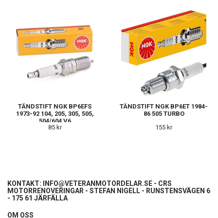
TÄNDSTIFT NGK BP6EFS
TÄNDSTIFT NGK BP6ET 1984-
1973-92 104, 205, 305, 505,
86 505 TURBO
504/604 V6
85 kr
155 kr
KONTAKT:
INFO@VETERANMOTORDELAR.SE
- CRS
MOTORRENOVERINGAR - STEFAN NIGELL - RUNSTENSVÄGEN 6
- 175 61 JÄRFÄLLA
OM OSS