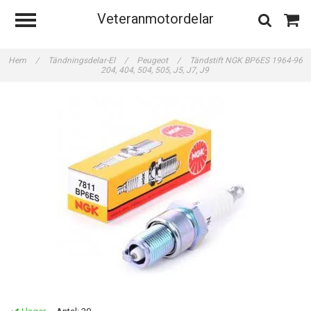
Veteranmotordelar
Hem
/
Tändningsdelar-El
/
Peugeot
/
Tändstift NGK BP6ES 1964-96
204, 404, 504, 505, J5, J7, J9