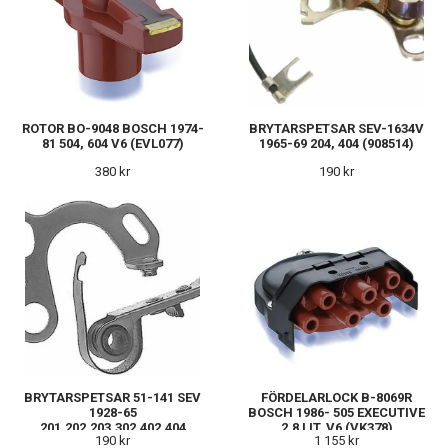
ROTOR BO-9048 BOSCH 1974-
BRYTARSPETSAR SEV-1634V
81 504, 604 V6 (EVL077)
1965-69 204, 404 (908514)
380 kr
190 kr
BRYTARSPETSAR 51-141 SEV
FÖRDELARLOCK B-8069R
1928-65
BOSCH 1986- 505 EXECUTIVE
201,202,203,302,402,404
2,8 LIT. V6 (VK378)
190 kr
1 155 kr
(54285)