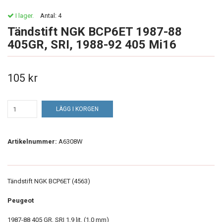
I lager.
Antal:
4
Tändstift NGK BCP6ET 1987-88
405GR, SRI, 1988-92 405 Mi16
105 kr
LÄGG I KORGEN
Artikelnummer:
A6308W
Tändstift NGK BCP6ET (4563)
Peugeot
1987-88 405 GR, SRI 1,9 lit. (1,0 mm)