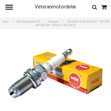
Veteranmotordelar
Hem
/
Tändningsdelar-El
/
Peugeot
/
Tändstift NGK BCP6ET 1987-88
405GR, SRI, 1988-92 405 Mi16