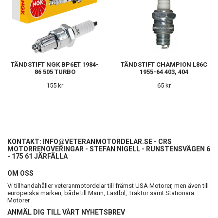
TÄNDSTIFT NGK BP6ET 1984-
TÄNDSTIFT CHAMPION L86C
86 505 TURBO
1955-64 403, 404
155 kr
65 kr
KONTAKT:
INFO@VETERANMOTORDELAR.SE
- CRS
MOTORRENOVERINGAR - STEFAN NIGELL - RUNSTENSVÄGEN 6
- 175 61 JÄRFÄLLA
OM OSS
Vi tillhandahåller veteranmotordelar till främst USA Motorer, men även till
europeiska märken, både till Marin, Lastbil, Traktor samt Stationära
Motorer
ANMÄL DIG TILL VÅRT NYHETSBREV