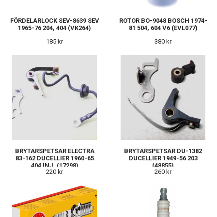
FÖRDELARLOCK SEV-8639 SEV
ROTOR BO-9048 BOSCH 1974-
1965-76 204, 404 (VK264)
81 504, 604 V6 (EVL077)
185 kr
380 kr
BRYTARSPETSAR ELECTRA
BRYTARSPETSAR DU-1382
83-162 DUCELLIER 1960-65
DUCELLIER 1949-56 203
404 INJ. (17298)
(48855)
220 kr
260 kr