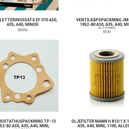
ETTERINGSSATS EF 070 A30,
VENTILKÅPSPACKNING JM
A35, A40, MINOR
1952-80 A30, A35, A40, MI
ALLEGRO
520 kr
55 kr
OSTATHUSPACKNING TP-13
OLJEFILTER MANN H 813/1 X 
52-82 A30, A35, A40, MINI,
A35, A40, MINI, 1100, ALL