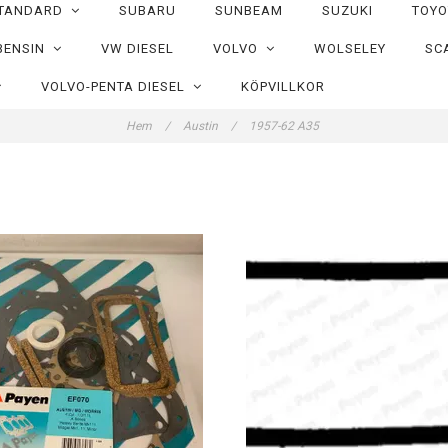
TANDARD
SUBARU
SUNBEAM
SUZUKI
TOY
BENSIN
VW DIESEL
VOLVO
WOLSELEY
SC
VOLVO-PENTA DIESEL
KÖPVILLKOR
Hem
/
Austin
/
1957-62 A35