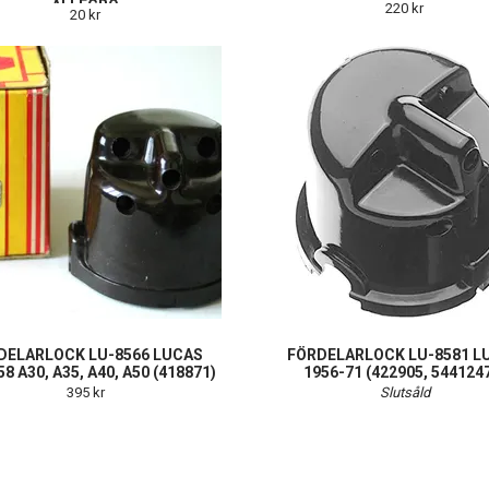
ALLEGRO
220 kr
20 kr
DELARLOCK LU-8566 LUCAS
FÖRDELARLOCK LU-8581 L
8 A30, A35, A40, A50 (418871)
1956-71 (422905, 544124
395 kr
Slutsåld