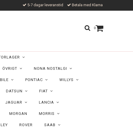
5-7 dagar leveranstid
Betala med Klarna
0
TORLAGER
ÖVRIGT
NONA NOSTALGI
BILE
PONTIAC
WILLYS
DATSUN
FIAT
JAGUAR
LANCIA
MORGAN
MORRIS
ILEY
ROVER
SAAB