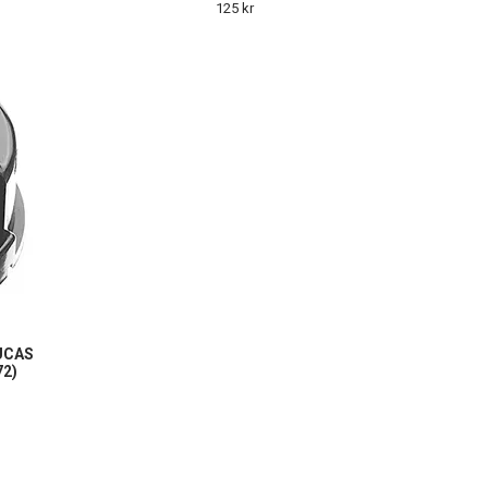
125 kr
UCAS
72)