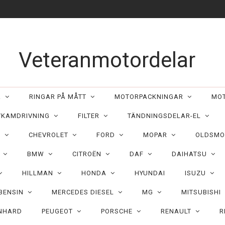
Veteranmotordelar
ER
RINGAR PÅ MÅTT
MOTORPACKNINGAR
MO
/KAMDRIVNING
FILTER
TÄNDNINGSDELAR-EL
C
CHEVROLET
FORD
MOPAR
OLDSMO
N
BMW
CITROËN
DAF
DAIHATSU
HILLMAN
HONDA
HYUNDAI
ISUZU
 BENSIN
MERCEDES DIESEL
MG
MITSUBISHI
NHARD
PEUGEOT
PORSCHE
RENAULT
R