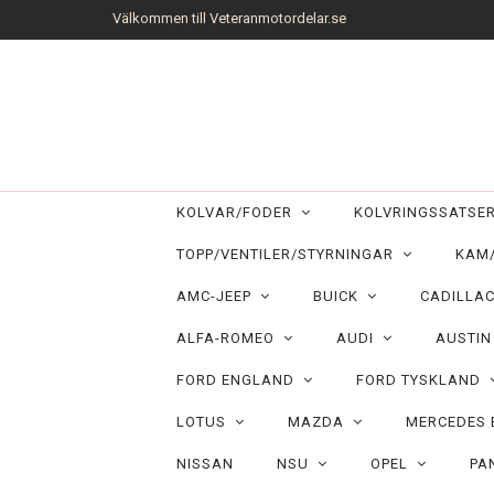
Välkommen till Veteranmotordelar.se
KOLVAR/FODER
KOLVRINGSSATS
TOPP/VENTILER/STYRNINGAR
KAM
AMC-JEEP
BUICK
CADILLA
ALFA-ROMEO
AUDI
AUSTI
FORD ENGLAND
FORD TYSKLAND
LOTUS
MAZDA
MERCEDES
NISSAN
NSU
OPEL
PA