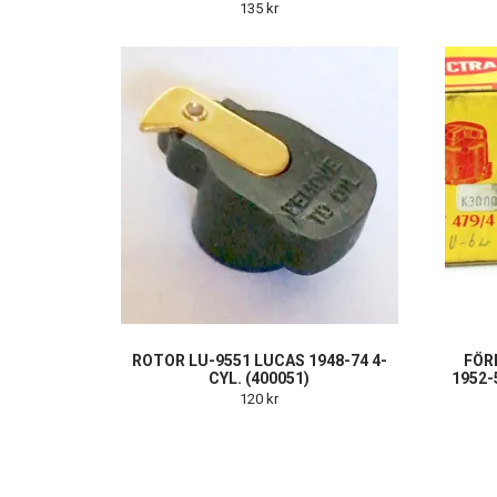
135 kr
ROTOR LU-9551 LUCAS 1948-74 4-
FÖR
CYL. (400051)
1952-5
120 kr