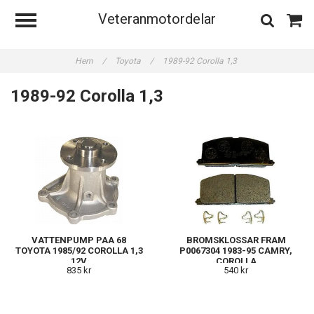
Veteranmotordelar
Hem
/
Toyota
/
1989-92 Corolla 1,3
1989-92 Corolla 1,3
VATTENPUMP PAA 68
BROMSKLOSSAR FRAM
TOYOTA 1985/92 COROLLA 1,3
P0067304 1983-95 CAMRY,
12V
COROLLA
835 kr
540 kr