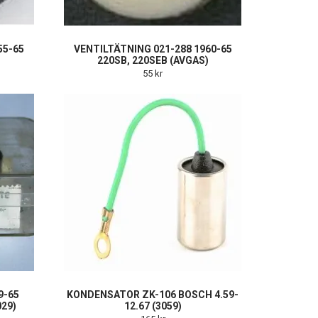
55-65
VENTILTÄTNING 021-288 1960-65
220SB, 220SEB (AVGAS)
55 kr
9-65
KONDENSATOR ZK-106 BOSCH 4.59-
029)
12.67 (3059)