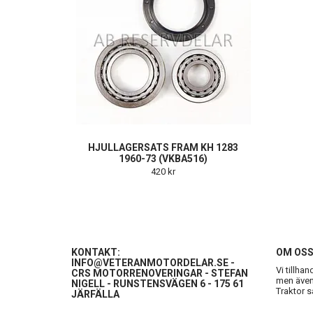
HJULLAGERSATS FRAM KH 1283
1960-73 (VKBA516)
420 kr
KONTAKT:
OM OS
INFO@VETERANMOTORDELAR.SE
-
Vi tillha
CRS MOTORRENOVERINGAR - STEFAN
men även 
NIGELL - RUNSTENSVÄGEN 6 - 175 61
Traktor s
JÄRFÄLLA