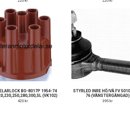
220 kr
220 kr
ELARLOCK BO-8017P 1954-74
STYRLED INRE HÖ/VÄ FV 5010
20,230,250,280,300,SL (VK102)
76 (VÄNSTERGÄNGAD)
420 kr
395 kr