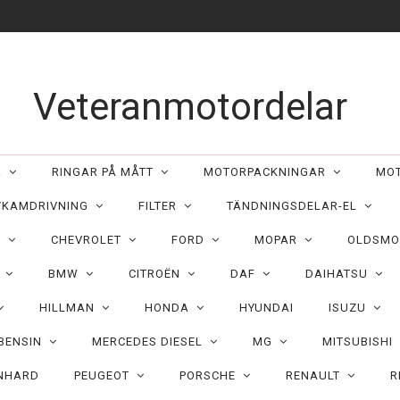
Veteranmotordelar
ER
RINGAR PÅ MÅTT
MOTORPACKNINGAR
MO
/KAMDRIVNING
FILTER
TÄNDNINGSDELAR-EL
C
CHEVROLET
FORD
MOPAR
OLDSMO
N
BMW
CITROËN
DAF
DAIHATSU
HILLMAN
HONDA
HYUNDAI
ISUZU
 BENSIN
MERCEDES DIESEL
MG
MITSUBISHI
NHARD
PEUGEOT
PORSCHE
RENAULT
R