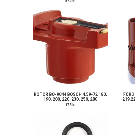
875 kr
ROTOR BO-9044 BOSCH 4.59-72 180,
FÖRD
190, 200, 220, 230, 250, 280
219,2
175 kr