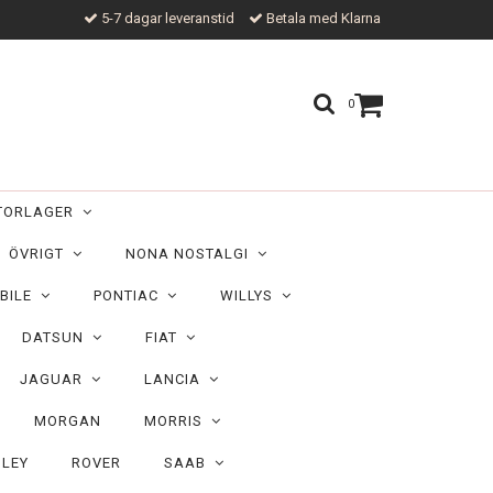
5-7 dagar leveranstid
Betala med Klarna
0
TORLAGER
ÖVRIGT
NONA NOSTALGI
BILE
PONTIAC
WILLYS
DATSUN
FIAT
JAGUAR
LANCIA
MORGAN
MORRIS
ILEY
ROVER
SAAB