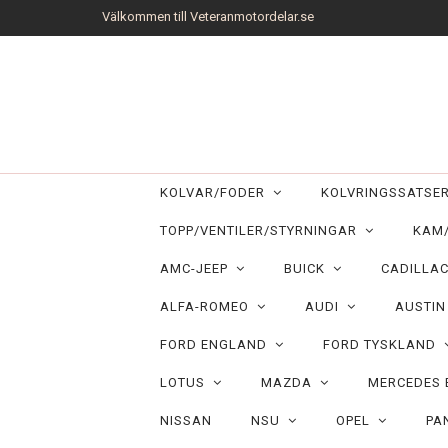
Välkommen till Veteranmotordelar.se
KOLVAR/FODER
KOLVRINGSSATS
TOPP/VENTILER/STYRNINGAR
KAM
AMC-JEEP
BUICK
CADILLA
ALFA-ROMEO
AUDI
AUSTI
FORD ENGLAND
FORD TYSKLAND
LOTUS
MAZDA
MERCEDES
NISSAN
NSU
OPEL
PA