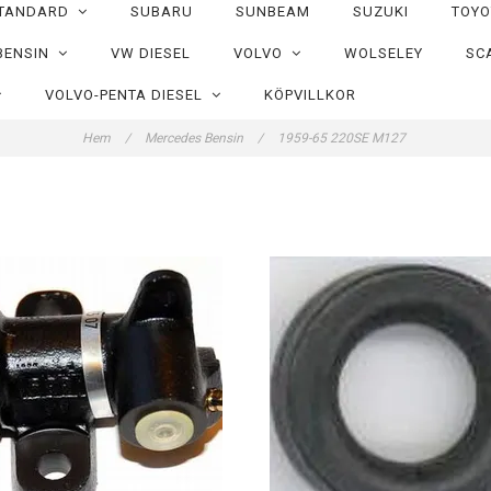
TANDARD
SUBARU
SUNBEAM
SUZUKI
TOY
BENSIN
VW DIESEL
VOLVO
WOLSELEY
SC
VOLVO-PENTA DIESEL
KÖPVILLKOR
Hem
/
Mercedes Bensin
/
1959-65 220SE M127