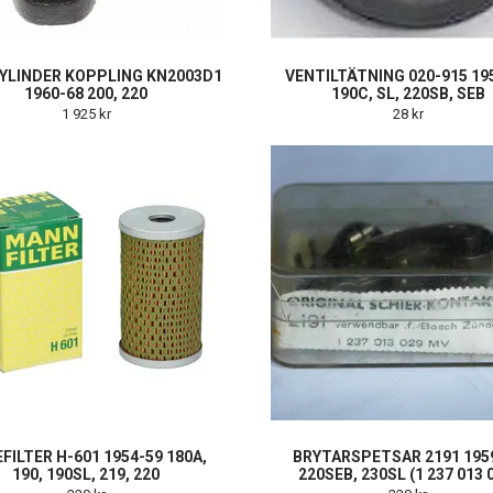
YLINDER KOPPLING KN2003D1
VENTILTÄTNING 020-915 19
1960-68 200, 220
190C, SL, 220SB, SEB
1 925 kr
28 kr
FILTER H-601 1954-59 180A,
BRYTARSPETSAR 2191 195
190, 190SL, 219, 220
220SEB, 230SL (1 237 013 