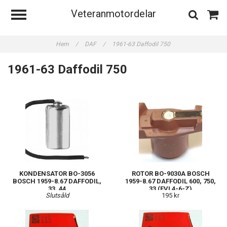
Veteranmotordelar
Hem
/
DAF
/
1961-63 Daffodil 750
1961-63 Daffodil 750
KONDENSATOR BO-3056
ROTOR BO-9030A BOSCH
BOSCH 1959-8.67 DAFFODIL,
1959-8.67 DAFFODIL 600, 750,
33, 44
33 (EVL4-6-Z)
Slutsåld
195 kr