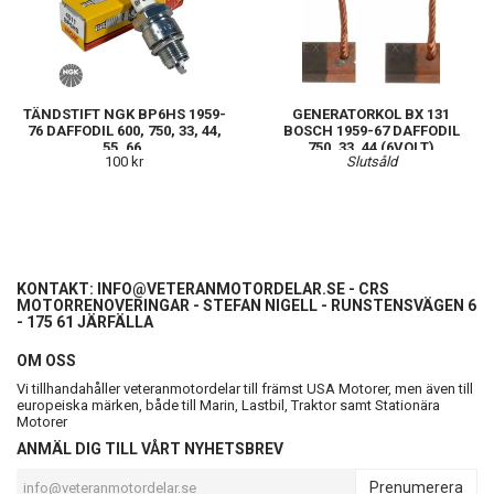
TÄNDSTIFT NGK BP6HS 1959-
GENERATORKOL BX 131
76 DAFFODIL 600, 750, 33, 44,
BOSCH 1959-67 DAFFODIL
55, 66,
750, 33, 44 (6VOLT)
100 kr
Slutsåld
KONTAKT:
INFO@VETERANMOTORDELAR.SE
- CRS
MOTORRENOVERINGAR - STEFAN NIGELL - RUNSTENSVÄGEN 6
- 175 61 JÄRFÄLLA
OM OSS
Vi tillhandahåller veteranmotordelar till främst USA Motorer, men även till
europeiska märken, både till Marin, Lastbil, Traktor samt Stationära
Motorer
ANMÄL DIG TILL VÅRT NYHETSBREV
Prenumerera