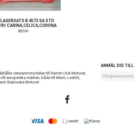
LAGERSATS B 4573 SA STD
/81 CARINA,CELICA,CORONA
820 kr
S
ANMÄL DIG TIL
ndahåller veteranmotordelar till främst USA Motorer,
till europeiska märken, både till Marin, Lastbil,
amt Stationära Motorer