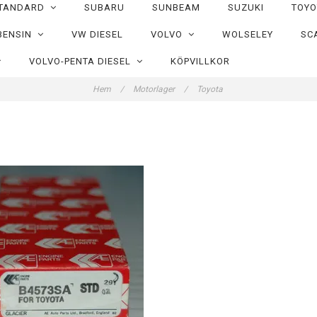
TANDARD
SUBARU
SUNBEAM
SUZUKI
TOY
BENSIN
VW DIESEL
VOLVO
WOLSELEY
SC
VOLVO-PENTA DIESEL
KÖPVILLKOR
Hem
/
Motorlager
/
Toyota