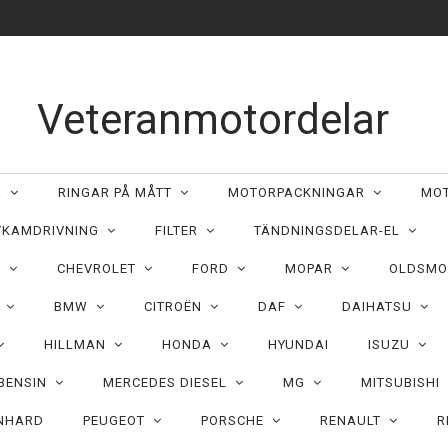
Veteranmotordelar
ER
RINGAR PÅ MÅTT
MOTORPACKNINGAR
MO
/KAMDRIVNING
FILTER
TÄNDNINGSDELAR-EL
C
CHEVROLET
FORD
MOPAR
OLDSMO
N
BMW
CITROËN
DAF
DAIHATSU
HILLMAN
HONDA
HYUNDAI
ISUZU
 BENSIN
MERCEDES DIESEL
MG
MITSUBISHI
NHARD
PEUGEOT
PORSCHE
RENAULT
R