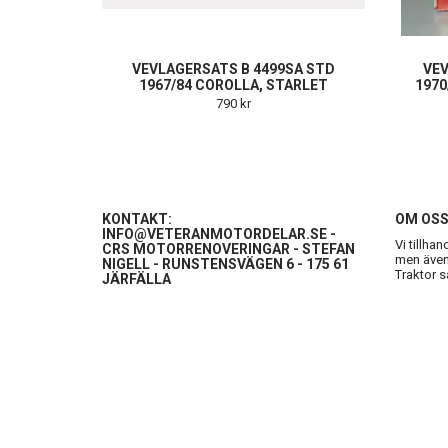
VEVLAGERSATS B 4499SA STD
VEV
1967/84 COROLLA, STARLET
1970
790 kr
KONTAKT:
OM OS
INFO@VETERANMOTORDELAR.SE
-
Vi tillha
CRS MOTORRENOVERINGAR - STEFAN
men även 
NIGELL - RUNSTENSVÄGEN 6 - 175 61
Traktor s
JÄRFÄLLA