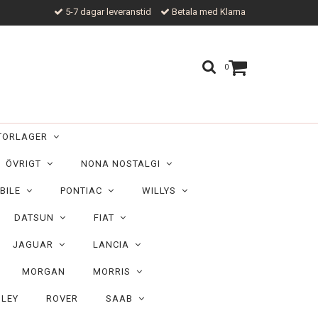
5-7 dagar leveranstid
Betala med Klarna
0
TORLAGER
ÖVRIGT
NONA NOSTALGI
BILE
PONTIAC
WILLYS
DATSUN
FIAT
JAGUAR
LANCIA
MORGAN
MORRIS
ILEY
ROVER
SAAB