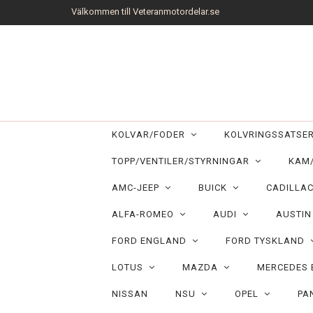
Välkommen till Veteranmotordelar.se
KOLVAR/FODER
KOLVRINGSSATS
TOPP/VENTILER/STYRNINGAR
KAM
AMC-JEEP
BUICK
CADILLA
ALFA-ROMEO
AUDI
AUSTI
FORD ENGLAND
FORD TYSKLAND
LOTUS
MAZDA
MERCEDES
NISSAN
NSU
OPEL
PA