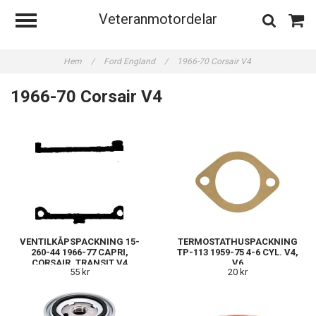
Veteranmotordelar
Hem
/
Ford England
/
1966-70 Corsair V4
1966-70 Corsair V4
VENTILKÅPSPACKNING 15-
TERMOSTATHUSPACKNING
260-44 1966-77 CAPRI,
TP-113 1959-75 4-6 CYL. V4,
CORSAIR, TRANSIT V4
V6
55 kr
20 kr