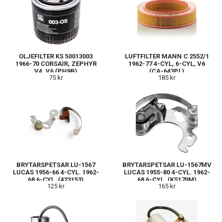
OLJEFILTER KS 50013003
LUFTFILTER MANN C 2552/1
1966-70 CORSAIR, ZEPHYR
1962-77 4-CYL, 6-CYL, V6
V4, V6 (PH9B)
(CA-643PL)
75 kr
185 kr
BRYTARSPETSAR LU-1567
BRYTARSPETSAR LU-1567MV
LUCAS 1956-66 4-CYL. 1962-
LUCAS 1955-80 4-CYL. 1962-
68 6-CYL. (423153)
68 6-CYL. (KS170M)
125 kr
165 kr