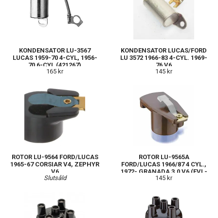
KONDENSATOR LU-3567
KONDENSATOR LUCAS/FORD
LUCAS 1959-70 4-CYL, 1956-
LU 3572 1966-83 4-CYL. 1969-
70 6-CYL (421267)
76 V6
165 kr
145 kr
ROTOR LU-9564 FORD/LUCAS
ROTOR LU-9565A
1965-67 CORSIAR V4, ZEPHYR
FORD/LUCAS 1966/87 4 CYL.,
V6
1972- GRANADA 3.0 V6 (EVL-
Slutsåld
145 kr
4-6-E)