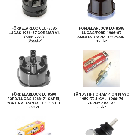
FÖRDELARLOCK LU-8586
FÖRDELARLOCK LU-8588
LUCAS 1966-67 CORSIAR V4
LUCAS/FORD 1966-87
(54417723)
ANGLIA, CAPRI, CORSAIR,
Slutsåld
195 kr
ESCORT (VK127)
FÖRDELARLOCK LU 8590
TÄNDSTIFT CHAMPION N 9YC
FORD/LUCAS 1968-71 CAPRI,
1959-70 4-CYL. 1966-74
CORTINA, ESCORT 1,1, 1,3 LIT.
ZEPHYR V4, V6
260 kr
65 kr