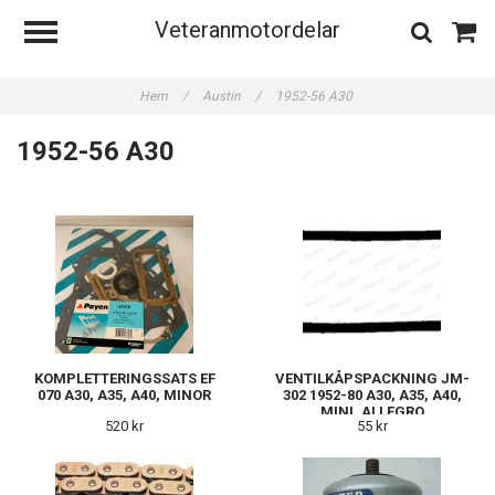
Veteranmotordelar
Hem
/
Austin
/
1952-56 A30
1952-56 A30
KOMPLETTERINGSSATS EF
VENTILKÅPSPACKNING JM-
070 A30, A35, A40, MINOR
302 1952-80 A30, A35, A40,
MINI, ALLEGRO
520 kr
55 kr