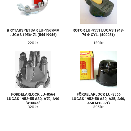
BRYTARSPETSAR LU-1567MV
ROTOR LU-9551 LUCAS 1948-
LUCAS 1956-74 (54419946)
74 4-CYL. (400051)
220 kr
120 kr
FÖRDELARLOCK LU-8564
FÖRDELARLOCK LU-8566
LUCAS 1952-55 A30, A70, A90
LUCAS 1952-58 A30, A35, A40,
(418865)
A50 (418871)
320 kr
395 kr