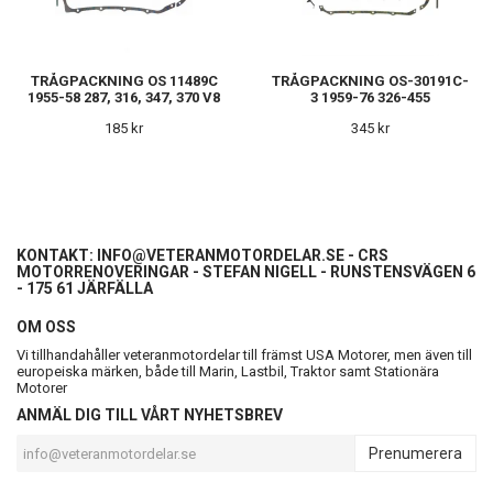
TRÅGPACKNING OS 11489C
TRÅGPACKNING OS-30191C-
1955-58 287, 316, 347, 370 V8
3 1959-76 326-455
185 kr
345 kr
KONTAKT:
INFO@VETERANMOTORDELAR.SE
- CRS
MOTORRENOVERINGAR - STEFAN NIGELL - RUNSTENSVÄGEN 6
- 175 61 JÄRFÄLLA
OM OSS
Vi tillhandahåller veteranmotordelar till främst USA Motorer, men även till
europeiska märken, både till Marin, Lastbil, Traktor samt Stationära
Motorer
ANMÄL DIG TILL VÅRT NYHETSBREV
Prenumerera