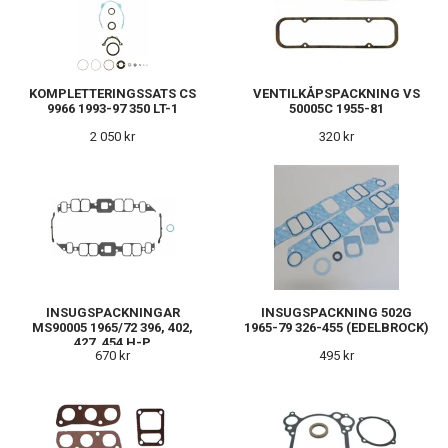
KOMPLETTERINGSSATS CS
VENTILKÅPSPACKNING VS
9966 1993-97 350 LT-1
50005C 1955-81
2 050 kr
320 kr
INSUGSPACKNINGAR
INSUGSPACKNING 502G
MS90005 1965/72 396, 402,
1965-79 326-455 (EDELBROCK)
427, 454 H-P
670 kr
495 kr