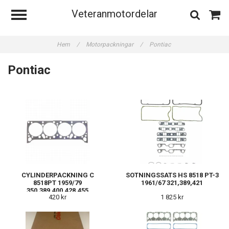
Veteranmotordelar
Hem
/
Motorpackningar
/
Pontiac
Pontiac
CYLINDERPACKNING C
SOTNINGSSATS HS 8518 PT-3
8518PT 1959/79
1961/67 321,389,421
350,389,400,428,455
420 kr
1 825 kr