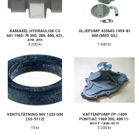
KAMAXEL HYDRAULISK CS
OLJEPUMP 43364S 1959-81
641 1965-76 350, 389, 400, 421,
400 (MED SIL)
428, 455
4 200 kr
1 640 kr
VENTILTÄTNING MV 1233 GM
VATTENPUMP FP-1409
(SS-5112)
PONTIAC 1969 350, 400 11-
BULT. (AW-912)
15 kr
3 200 kr