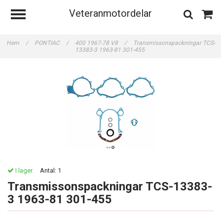
Veteranmotordelar
Hem
/
PONTIAC
/
400 1967-78 V8
/
Transmissonspackningar TCS-
13383-3 1963-81 301-455
I lager.
Antal:
1
Transmissonspackningar TCS-13383-
3 1963-81 301-455