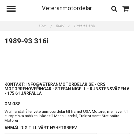
Veteranmotordelar
Hem
/
BMW
/
1989-93 316i
1989-93 316i
KONTAKT:
INFO@VETERANMOTORDELAR.SE
- CRS
MOTORRENOVERINGAR - STEFAN NIGELL - RUNSTENSVÄGEN 6
- 175 61 JÄRFÄLLA
OM OSS
Vi tillhandahåller veteranmotordelar till främst USA Motorer, men även till
europeiska märken, både till Marin, Lastbil, Traktor samt Stationära
Motorer
ANMÄL DIG TILL VÅRT NYHETSBREV