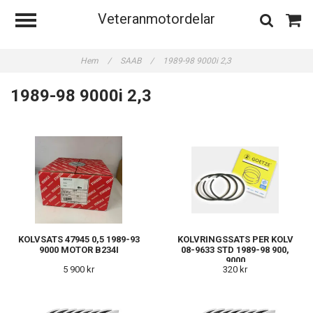
Veteranmotordelar
Hem
/
SAAB
/
1989-98 9000i 2,3
1989-98 9000i 2,3
KOLVSATS 47945 0,5 1989-93
KOLVRINGSSATS PER KOLV
9000 MOTOR B234I
08-9633 STD 1989-98 900,
9000
5 900 kr
320 kr