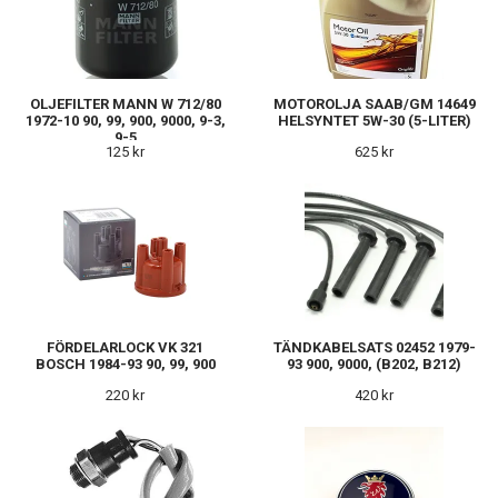
OLJEFILTER MANN W 712/80
MOTOROLJA SAAB/GM 14649
1972-10 90, 99, 900, 9000, 9-3,
HELSYNTET 5W-30 (5-LITER)
9-5
125 kr
625 kr
FÖRDELARLOCK VK 321
TÄNDKABELSATS 02452 1979-
BOSCH 1984-93 90, 99, 900
93 900, 9000, (B202, B212)
220 kr
420 kr