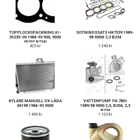
TOPPLOCKSPACKNING 61-
SOTNINGSSATS HK7339 1989-
35235-00 1984-93 900, 9000
98 9000I 2,3 B234
(B202,B234)
425 kr
1 340 kr
KYLARE MANUELL VX-LÅDA
VATTENPUMP PA 7801
04198 1984-93 9000
1989/98 9000 2,0, B204, 2,3
B234
1 495 kr
1 120 kr