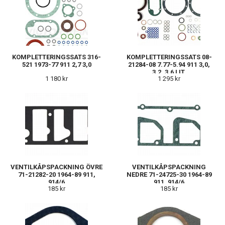
KOMPLETTERINGSSATS 316-
KOMPLETTERINGSSATS 08-
521 1973-77 911 2,7 3,0
21284-08 7.77-5.94 911 3,0,
3,2, 3,6 LIT.
1 180 kr
1 295 kr
VENTILKÅPSPACKNING ÖVRE
VENTILKÅPSPACKNING
71-21282-20 1964-89 911,
NEDRE 71-24725-30 1964-89
914/6
911, 914/6
185 kr
185 kr