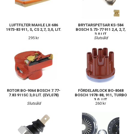
LUFTFILTER MAHLE LX-686
BRYTARSPETSAR KS-584
1973-83 911, S, CS 2,7, 3,0, LIT.
BOSCH 5.73-77 911 2,4, 2,7,
3,0 LIT.
295 kr
Slutsåld
ROTOR BO-9064 BOSCH 7.77-
FÖRDELARLOCK BO-8048
7.83 911SC 3,0 LIT. (EVL078)
BOSCH 1978-88, 911, TURBO
3,0, LIT.
Slutsåld
260 kr