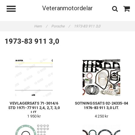
Veteranmotordelar
Hem
/
Porsche
/
1973-83 911 3,0
1973-83 911 3,0
VEVLAGERSATS 71-3014/6
SOTNINGSSATS 02-24335-04
STD 1971-77 911 2,4, 2,7, 3,0
1976-83 911 3,0 LIT.
LIT.
1 950 kr
4 250 kr