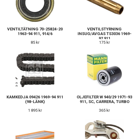
VENTILTÄTNING 70-25824-20
VENTILSTYRNING
1963-94 911, 914/6
INSUG/AVGAS TS3036 1969-
92 911
85 kr
175 kr
KAMKEDJA 09426 1969-94 911
OLJEFILTER W 940/29 1971-93
(98-LÄNK)
911, SC, CARRERA, TURBO
1 895 kr
365 kr