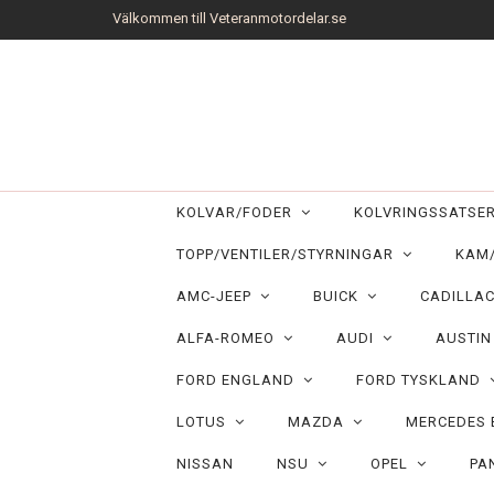
Välkommen till Veteranmotordelar.se
KOLVAR/FODER
KOLVRINGSSATS
TOPP/VENTILER/STYRNINGAR
KAM
AMC-JEEP
BUICK
CADILLA
ALFA-ROMEO
AUDI
AUSTI
FORD ENGLAND
FORD TYSKLAND
LOTUS
MAZDA
MERCEDES
NISSAN
NSU
OPEL
PA