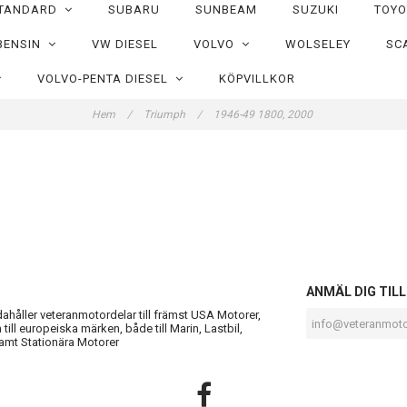
TANDARD
SUBARU
SUNBEAM
SUZUKI
TOY
BENSIN
VW DIESEL
VOLVO
WOLSELEY
SC
VOLVO-PENTA DIESEL
KÖPVILLKOR
Hem
/
Triumph
/
1946-49 1800, 2000
S
ANMÄL DIG TIL
ndahåller veteranmotordelar till främst USA Motorer,
till europeiska märken, både till Marin, Lastbil,
amt Stationära Motorer