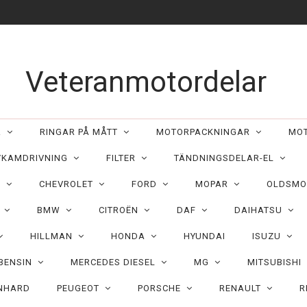
Veteranmotordelar
ER
RINGAR PÅ MÅTT
MOTORPACKNINGAR
MO
/KAMDRIVNING
FILTER
TÄNDNINGSDELAR-EL
C
CHEVROLET
FORD
MOPAR
OLDSMO
N
BMW
CITROËN
DAF
DAIHATSU
HILLMAN
HONDA
HYUNDAI
ISUZU
 BENSIN
MERCEDES DIESEL
MG
MITSUBISHI
NHARD
PEUGEOT
PORSCHE
RENAULT
R