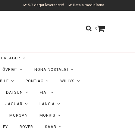
5-7 dagar leveranstid
Betala med Klarna
0
TORLAGER
ÖVRIGT
NONA NOSTALGI
BILE
PONTIAC
WILLYS
DATSUN
FIAT
JAGUAR
LANCIA
MORGAN
MORRIS
ILEY
ROVER
SAAB