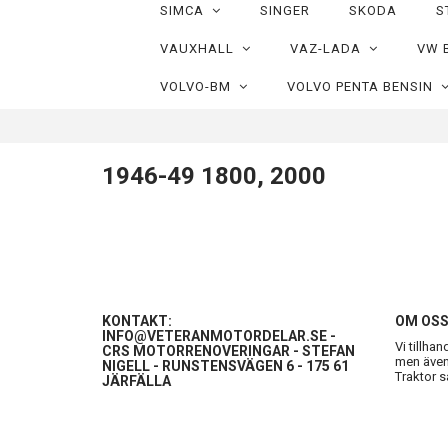
SIMCA
SINGER
SKODA
S
VAUXHALL
VAZ-LADA
VW 
VOLVO-BM
VOLVO PENTA BENSIN
1946-49 1800, 2000
KONTAKT:
OM OS
INFO@VETERANMOTORDELAR.SE
-
Vi tillha
CRS MOTORRENOVERINGAR - STEFAN
men även 
NIGELL - RUNSTENSVÄGEN 6 - 175 61
Traktor s
JÄRFÄLLA