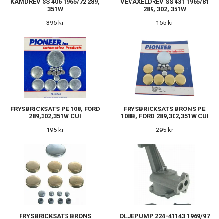
KAMDREV SS 406 1965/72 289,
VEVAXELDREV SS 431 1965/81
351W
289, 302, 351W
395 kr
155 kr
FRYSBRICKSATS PE 108, FORD
FRYSBRICKSATS BRONS PE
289,302,351W CUI
108B, FORD 289,302,351W CUI
195 kr
295 kr
FRYSBRICKSATS BRONS
OLJEPUMP 224-41143 1969/97