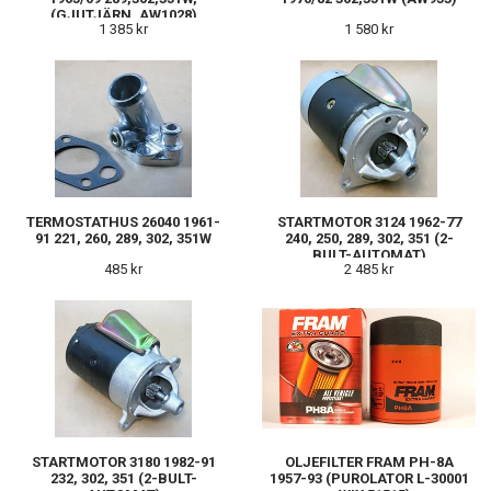
(GJUTJÄRN, AW1028)
1 385 kr
1 580 kr
TERMOSTATHUS 26040 1961-
STARTMOTOR 3124 1962-77
91 221, 260, 289, 302, 351W
240, 250, 289, 302, 351 (2-
BULT-AUTOMAT)
485 kr
2 485 kr
STARTMOTOR 3180 1982-91
OLJEFILTER FRAM PH-8A
232, 302, 351 (2-BULT-
1957-93 (PUROLATOR L-30001