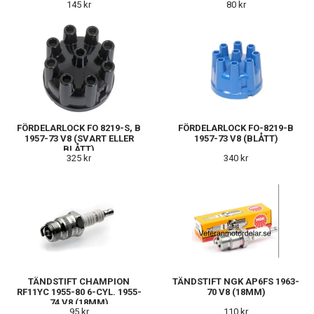
145 kr
80 kr
FÖRDELARLOCK FO 8219-S, B
FÖRDELARLOCK FO-8219-B
1957-73 V8 (SVART ELLER
1957-73 V8 (BLÅTT)
BLÅTT)
325 kr
340 kr
TÄNDSTIFT CHAMPION
TÄNDSTIFT NGK AP6FS 1963-
RF11YC 1955-80 6-CYL. 1955-
70 V8 (18MM)
74 V8 (18MM)
95 kr
110 kr