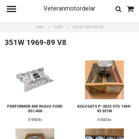
Veteranmotordelar
Hem
/
FORD
/
351W 1969-89 V8
351W 1969-89 V8
PERFORMER 400 INSUG FORD
KOLVSATS P-3023 STD 1969-
351/400
93 351W
5 950 kr
4 600 kr