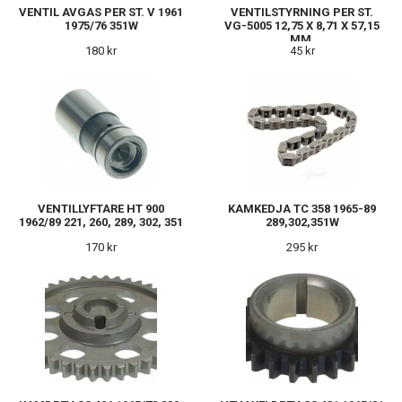
VENTIL AVGAS PER ST. V 1961
VENTILSTYRNING PER ST.
1975/76 351W
VG-5005 12,75 X 8,71 X 57,15
MM.
180 kr
45 kr
VENTILLYFTARE HT 900
KAMKEDJA TC 358 1965-89
1962/89 221, 260, 289, 302, 351
289,302,351W
170 kr
295 kr