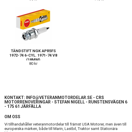
TÄNDSTIFT NGK APR5FS
1972-74 6-CYL. 1971-74 V8
(18MM)
80 kr
KONTAKT:
INFO@VETERANMOTORDELAR.SE
- CRS
MOTORRENOVERINGAR - STEFAN NIGELL - RUNSTENSVÄGEN 6
- 175 61 JÄRFÄLLA
OM OSS
Vi tillhandahåller veteranmotordelar till främst USA Motorer, men även till
europeiska märken, både till Marin, Lastbil, Traktor samt Stationära