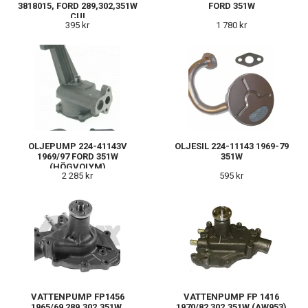
3818015, FORD 289,302,351W
FORD 351W
CUI
395 kr
1 780 kr
OLJEPUMP 224-41143V
OLJESIL 224-11143 1969-79
1969/97 FORD 351W
351W
(HÖGVOLYM)
2 285 kr
595 kr
VATTENPUMP FP1456
VATTENPUMP FP 1416
1965/69 289,302,351W,
1970/82 302,351W (AW953)