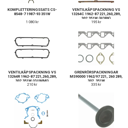
KOMPLETTERINGSSATS CS-
VENTILKÅPSPACKNING VS
8548-7 1987-93 351W
13264C 1962-87 221,260,289,
302,351W (KORK)
1 080 kr
195 kr
VENTILKÅPSPACKNING VS
GRENRÖRSPACKNINGAR
13264R 1962-87 221,260,289,
MS90000 1962/97 221, 260 289,
302,351W (GUMMI)
302, 351W
210 kr
335 kr