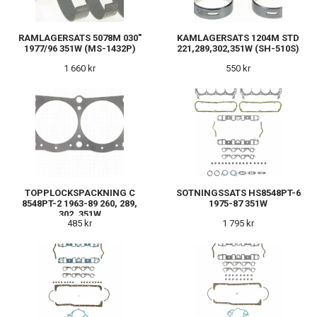
RAMLAGERSATS 5078M 030"
KAMLAGERSATS 1204M STD
1977/96 351W (MS-1432P)
221,289,302,351W (SH-510S)
1 660 kr
550 kr
TOPPLOCKSPACKNING C
SOTNINGSSATS HS8548PT-6
8548PT-2 1963-89 260, 289,
1975-87 351W
302 ,351W
485 kr
1 795 kr