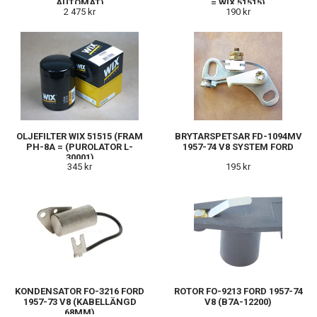
AUTOMAT)
= WIX 51515)
2 475 kr
190 kr
OLJEFILTER WIX 51515 (FRAM
BRYTARSPETSAR FD-1094MV
PH-8A = (PUROLATOR L-
1957-74 V8 SYSTEM FORD
30001)
345 kr
195 kr
KONDENSATOR FO-3216 FORD
ROTOR FO-9213 FORD 1957-74
1957-73 V8 (KABELLÄNGD
V8 (B7A-12200)
68MM)