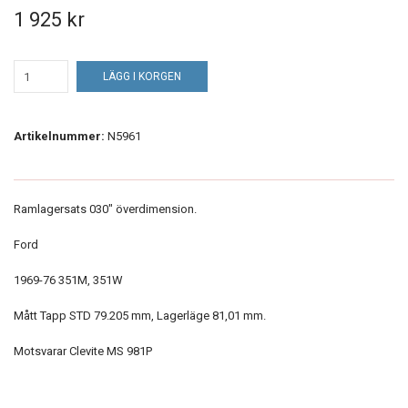
1 925 kr
LÄGG I KORGEN
Artikelnummer:
N5961
Ramlagersats 030" överdimension.
Ford
1969-76 351M, 351W
Mått Tapp STD 79.205 mm, Lagerläge 81,01 mm.
Motsvarar Clevite MS 981P