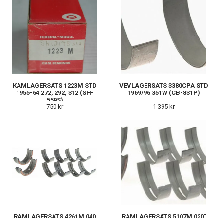
KAMLAGERSATS 1223M STD
VEVLAGERSATS 3380CPA STD
1955-64 272, 292, 312 (SH-
1969/96 351W (CB-831P)
559S)
750 kr
1 395 kr
RAMLAGERSATS 4261M 040
RAMLAGERSATS 5107M 020"