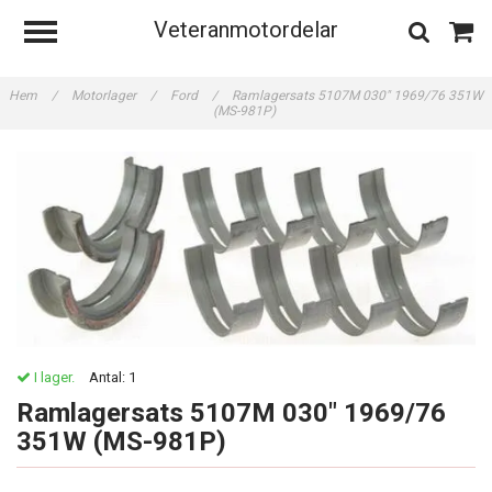
Veteranmotordelar
Hem
/
Motorlager
/
Ford
/
Ramlagersats 5107M 030" 1969/76 351W
(MS-981P)
I lager.
Antal:
1
Ramlagersats 5107M 030" 1969/76
351W (MS-981P)