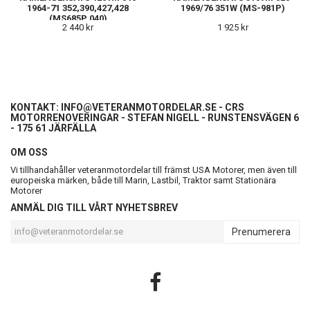
1964-71 352,390,427,428
1969/76 351W (MS-981P)
(MS685P 040)
2 440 kr
1 925 kr
KONTAKT:
INFO@VETERANMOTORDELAR.SE
- CRS
MOTORRENOVERINGAR - STEFAN NIGELL - RUNSTENSVÄGEN 6
- 175 61 JÄRFÄLLA
OM OSS
Vi tillhandahåller veteranmotordelar till främst USA Motorer, men även till
europeiska märken, både till Marin, Lastbil, Traktor samt Stationära
Motorer
ANMÄL DIG TILL VÅRT NYHETSBREV
Prenumerera