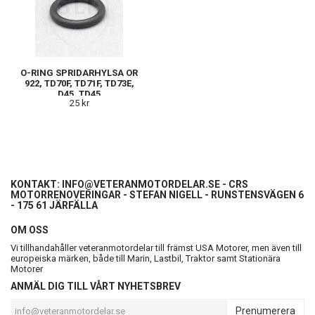
O-RING SPRIDARHYLSA OR
922, TD70F, TD71F, TD73E,
D45, TD45
25 kr
KONTAKT:
INFO@VETERANMOTORDELAR.SE
- CRS
MOTORRENOVERINGAR - STEFAN NIGELL - RUNSTENSVÄGEN 6
- 175 61 JÄRFÄLLA
OM OSS
Vi tillhandahåller veteranmotordelar till främst USA Motorer, men även till
europeiska märken, både till Marin, Lastbil, Traktor samt Stationära
Motorer
ANMÄL DIG TILL VÅRT NYHETSBREV
Prenumerera