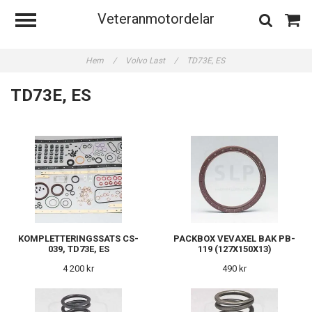
Veteranmotordelar
Hem
/
Volvo Last
/
TD73E, ES
TD73E, ES
KOMPLETTERINGSSATS CS-
PACKBOX VEVAXEL BAK PB-
039, TD73E, ES
119 (127X150X13)
4 200 kr
490 kr