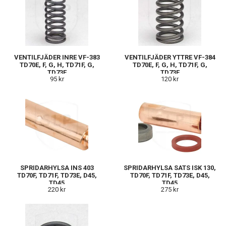
VENTILFJÄDER INRE VF-383
VENTILFJÄDER YTTRE VF-384
TD70E, F, G, H, TD71F, G,
TD70E, F, G, H, TD71F, G,
TD73E
TD73E
95 kr
120 kr
SPRIDARHYLSA INS 403
SPRIDARHYLSA SATS ISK 130,
TD70F, TD71F, TD73E, D45,
TD70F, TD71F, TD73E, D45,
TD45
TD45
220 kr
275 kr