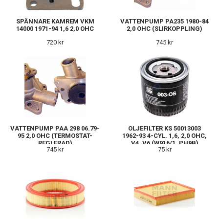
SPÄNNARE KAMREM VKM
VATTENPUMP PA235 1980-84
14000 1971-94 1,6 2,0 OHC
2,0 OHC (SLIRKOPPLING)
720 kr
745 kr
VATTENPUMP PAA 298 06.79-
OLJEFILTER KS 50013003
95 2,0 OHC (TERMOSTAT-
1962-93 4-CYL. 1,6, 2,0 OHC,
REGLERAD)
V4, V6 (W916/1, PH9B)
745 kr
75 kr