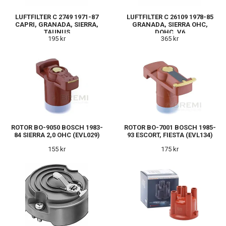
LUFTFILTER C 2749 1971-87
LUFTFILTER C 26109 1978-85
CAPRI, GRANADA, SIERRA,
GRANADA, SIERRA OHC,
TAUNUS
DOHC, V6
195 kr
365 kr
ROTOR BO-9050 BOSCH 1983-
ROTOR BO-7001 BOSCH 1985-
84 SIERRA 2,0 OHC (EVL029)
93 ESCORT, FIESTA (EVL134)
155 kr
175 kr