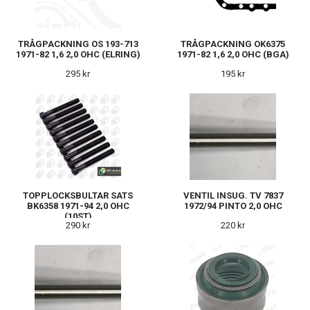
TRÅGPACKNING OS 193-713
TRÅGPACKNING OK6375
1971-82 1,6 2,0 OHC (ELRING)
1971-82 1,6 2,0 OHC (BGA)
295 kr
195 kr
TOPPLOCKSBULTAR SATS
VENTIL INSUG. TV 7837
BK6358 1971-94 2,0 OHC
1972/94 PINTO 2,0 OHC
(10ST)
290 kr
220 kr