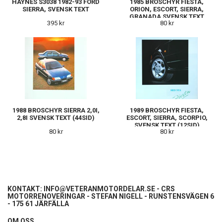
HAYNES S3038 1982-93 FORD
1985 BROSCHYR FIESTA,
SIERRA, SVENSK TEXT
ORION, ESCORT, SIERRA,
GRANADA SVENSK TEXT
395 kr
80 kr
(8SID)
1988 BROSCHYR SIERRA 2,0I,
1989 BROSCHYR FIESTA,
2,8I SVENSK TEXT (44SID)
ESCORT, SIERRA, SCORPIO,
SVENSK TEXT (12SID)
80 kr
80 kr
KONTAKT:
INFO@VETERANMOTORDELAR.SE
- CRS
MOTORRENOVERINGAR - STEFAN NIGELL - RUNSTENSVÄGEN 6
- 175 61 JÄRFÄLLA
OM OSS