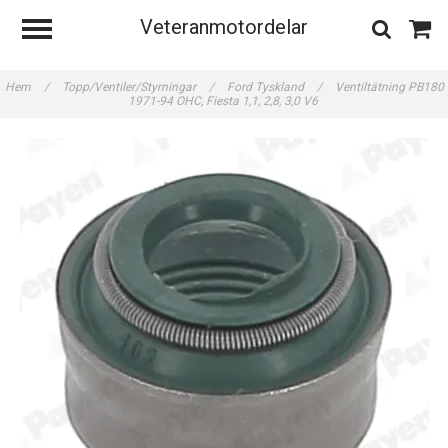
Veteranmotordelar
Hem
/
Topp/Ventiler/Styrningar
/
Ford Tyskland
/
Ventiltätning PB180
1971-94 OHC, Fiesta 1,1, 2,8, 3,0 V6