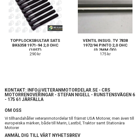
TOPPLOCKSBULTAR SATS
VENTIL INSUG. TV 7838
BK6358 1971-94 2,0 OHC
1972/94 PINTO 2,0 OHC
(10ST)
(0,2MM ÖD)
290 kr
175 kr
KONTAKT:
INFO@VETERANMOTORDELAR.SE
- CRS
MOTORRENOVERINGAR - STEFAN NIGELL - RUNSTENSVÄGEN 6
- 175 61 JÄRFÄLLA
OM OSS
Vi tillhandahåller veteranmotordelar till främst USA Motorer, men även till
europeiska märken, både till Marin, Lastbil, Traktor samt Stationära
Motorer
ANMÄL DIG TILL VÅRT NYHETSBREV