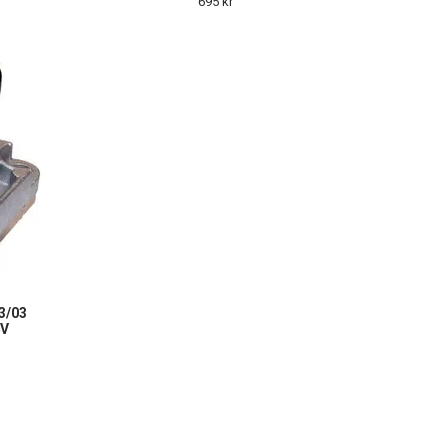
695 kr
3/03
4V