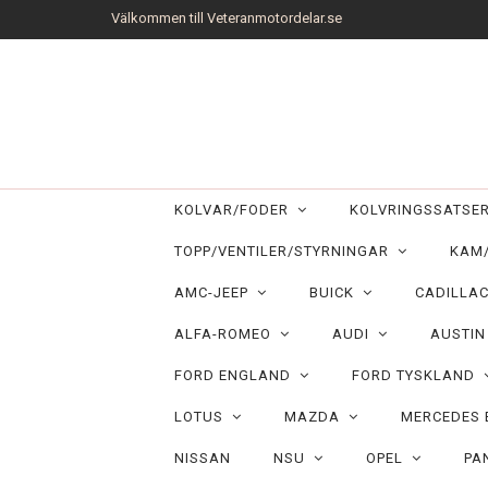
Välkommen till Veteranmotordelar.se
KOLVAR/FODER
KOLVRINGSSATS
TOPP/VENTILER/STYRNINGAR
KAM
AMC-JEEP
BUICK
CADILLA
ALFA-ROMEO
AUDI
AUSTI
FORD ENGLAND
FORD TYSKLAND
LOTUS
MAZDA
MERCEDES
NISSAN
NSU
OPEL
PA