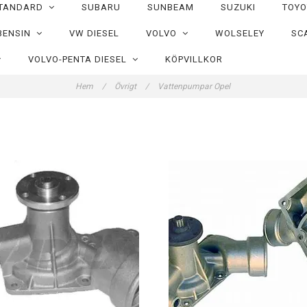
TANDARD
SUBARU
SUNBEAM
SUZUKI
TOY
BENSIN
VW DIESEL
VOLVO
WOLSELEY
SC
VOLVO-PENTA DIESEL
KÖPVILLKOR
Hem
/
Övrigt
/
Vattenpumpar Opel