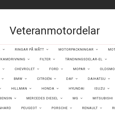
Veteranmotordelar
ER
RINGAR PÅ MÅTT
MOTORPACKNINGAR
MO
/KAMDRIVNING
FILTER
TÄNDNINGSDELAR-EL
C
CHEVROLET
FORD
MOPAR
OLDSMO
N
BMW
CITROËN
DAF
DAIHATSU
HILLMAN
HONDA
HYUNDAI
ISUZU
 BENSIN
MERCEDES DIESEL
MG
MITSUBISHI
NHARD
PEUGEOT
PORSCHE
RENAULT
R