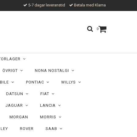
5-7 dagar leveranstid
Betala med Klarna
0
TORLAGER
ÖVRIGT
NONA NOSTALGI
BILE
PONTIAC
WILLYS
DATSUN
FIAT
JAGUAR
LANCIA
MORGAN
MORRIS
ILEY
ROVER
SAAB