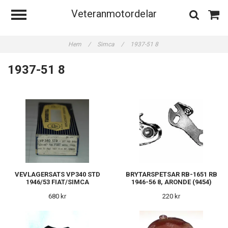
Veteranmotordelar
Hem
/
Simca
/
1937-51 8
1937-51 8
VEVLAGERSATS VP340 STD
BRYTARSPETSAR RB-1651 RB
1946/53 FIAT/SIMCA
1946-56 8, ARONDE (9454)
680 kr
220 kr