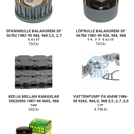
SPÄNNRULLE BALANSREM SP
LÖPRULLE BALANSREM SP
56702 1982-95 944, 968 2,5, 2,7
56704 1982-95 924, 944, 968
3.0 LIT.
2,5, 2,7, 3,0 LIT.
730 kr
730 kr
KEDJA MELLAN KAMAXLAR
VATTENPUMP PA 65498 1986-
50026956 1987-94 944S, 968
94 924S, 944,S, 968 2,5 ,2,7 ,3,0
16V
LIT.
360 kr
4 790 kr