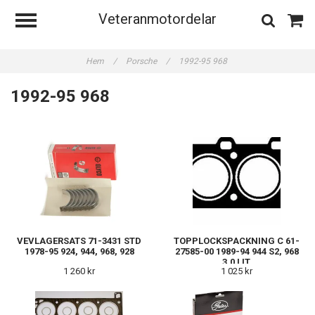
Veteranmotordelar
Hem
/
Porsche
/
1992-95 968
1992-95 968
VEVLAGERSATS 71-3431 STD
TOPPLOCKSPACKNING C 61-
1978-95 924, 944, 968, 928
27585-00 1989-94 944 S2, 968
3,0 LIT.
1 260 kr
1 025 kr