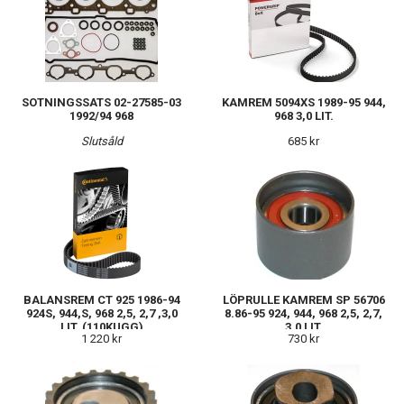
SOTNINGSSATS 02-27585-03
KAMREM 5094XS 1989-95 944,
1992/94 968
968 3,0 LIT.
Slutsåld
685 kr
BALANSREM CT 925 1986-94
LÖPRULLE KAMREM SP 56706
924S, 944,S, 968 2,5, 2,7 ,3,0
8.86-95 924, 944, 968 2,5, 2,7,
LIT. (110KUGG)
3,0 LIT.
1 220 kr
730 kr