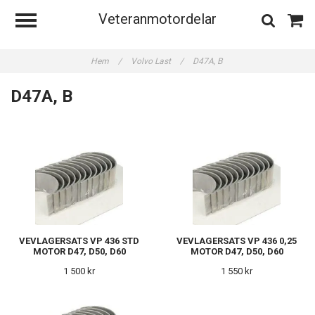
Veteranmotordelar
Hem
/
Volvo Last
/
D47A, B
D47A, B
VEVLAGERSATS VP 436 STD
VEVLAGERSATS VP 436 0,25
MOTOR D47, D50, D60
MOTOR D47, D50, D60
1 500 kr
1 550 kr