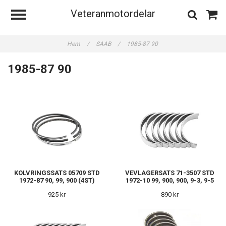
Veteranmotordelar
Hem
/
SAAB
/
1985-87 90
1985-87 90
KOLVRINGSSATS 05709 STD
VEVLAGERSATS 71-3507 STD
1972-87 90, 99, 900 (4ST)
1972-10 99, 900, 900, 9-3, 9-5
925 kr
890 kr