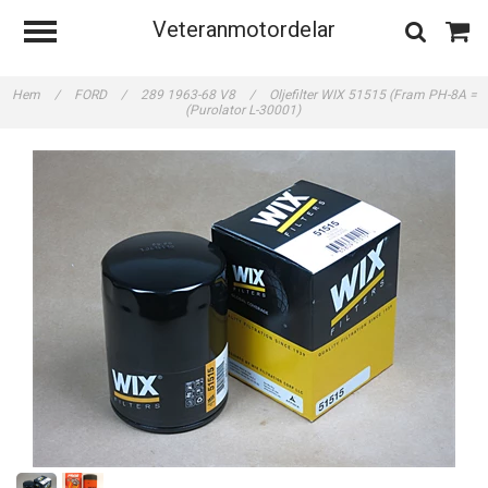
Veteranmotordelar
Hem
/
FORD
/
289 1963-68 V8
/
Oljefilter WIX 51515 (Fram PH-8A =
(Purolator L-30001)