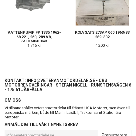
VATTENPUMP FP 1335 1962-
KOLVSATS 273AP 060 1963/83
68 221, 260, 289 V8,
289-302
(ALUMINIUM)
1 715 kr
4 200 kr
KONTAKT:
INFO@VETERANMOTORDELAR.SE
- CRS
MOTORRENOVERINGAR - STEFAN NIGELL - RUNSTENSVÄGEN 6
- 175 61 JÄRFÄLLA
OM OSS
Vi tillhandahåller veteranmotordelar till främst USA Motorer, men även till
europeiska märken, både till Marin, Lastbil, Traktor samt Stationära
Motorer
ANMÄL DIG TILL VÅRT NYHETSBREV
Prenumerera