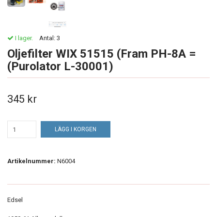
I lager.
Antal:
3
Oljefilter WIX 51515 (Fram PH-8A =
(Purolator L-30001)
345 kr
LÄGG I KORGEN
Artikelnummer:
N6004
Edsel