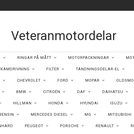
Veteranmotordelar
ER
RINGAR PÅ MÅTT
MOTORPACKNINGAR
MO
/KAMDRIVNING
FILTER
TÄNDNINGSDELAR-EL
C
CHEVROLET
FORD
MOPAR
OLDSMO
N
BMW
CITROËN
DAF
DAIHATSU
HILLMAN
HONDA
HYUNDAI
ISUZU
 BENSIN
MERCEDES DIESEL
MG
MITSUBISHI
NHARD
PEUGEOT
PORSCHE
RENAULT
R