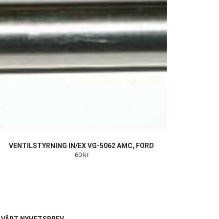
VENTILSTYRNING IN/EX VG-5062 AMC, FORD
60 kr
L VÅRT NYHETSBREV