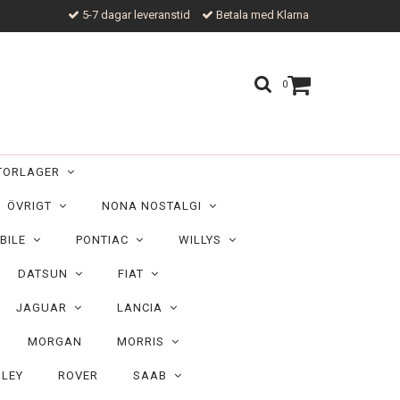
5-7 dagar leveranstid
Betala med Klarna
0
TORLAGER
ÖVRIGT
NONA NOSTALGI
BILE
PONTIAC
WILLYS
DATSUN
FIAT
JAGUAR
LANCIA
MORGAN
MORRIS
ILEY
ROVER
SAAB