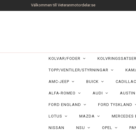
Välkommen till Veteranmotordelar.se
KOLVAR/FODER
KOLVRINGSSATS
TOPP/VENTILER/STYRNINGAR
KAM
AMC-JEEP
BUICK
CADILLA
ALFA-ROMEO
AUDI
AUSTI
FORD ENGLAND
FORD TYSKLAND
LOTUS
MAZDA
MERCEDES
NISSAN
NSU
OPEL
PA