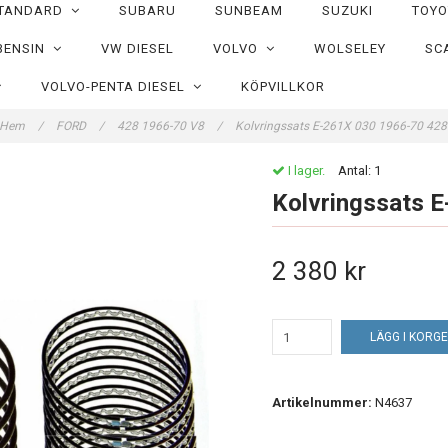
TANDARD
SUBARU
SUNBEAM
SUZUKI
TOY
BENSIN
VW DIESEL
VOLVO
WOLSELEY
SC
VOLVO-PENTA DIESEL
KÖPVILLKOR
Hem
/
FORD
/
428 1966-70 V8
/
Kolvringssats E-261X 030 1966-70 42
I lager.
Antal:
1
Kolvringssats 
2 380 kr
LÄGG I KORG
Artikelnummer:
N4637