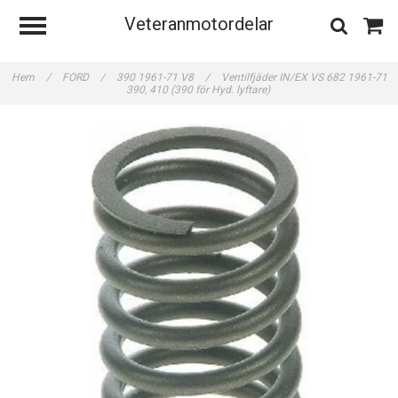
Veteranmotordelar
Hem
/
FORD
/
390 1961-71 V8
/
Ventilfjäder IN/EX VS 682 1961-71
390, 410 (390 för Hyd. lyftare)