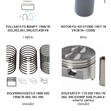
FULLSATS FS 8554PT 1958/76
ROTOR FO-9213 FORD 1957-74
332,352,361,390,427,428 V8
V8 (B7A-12200)
1 985 kr
80 kr
KOLVRINGSSATS E 180X 020
KOLVSATS P-173 020 1961/76
1958/76 360, 361 390
360, 390 (H395P 020) PLAN 4-
VENTILURTAG
Slutsåld
Slutsåld