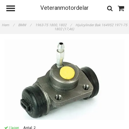
Veteranmotordelar
Hem
/
BMW
/
1963-75 1800, 1802
/
Hjulcylinder Bak 164952 1971-75
1802 (17,46)
I lager.
Antal:
2