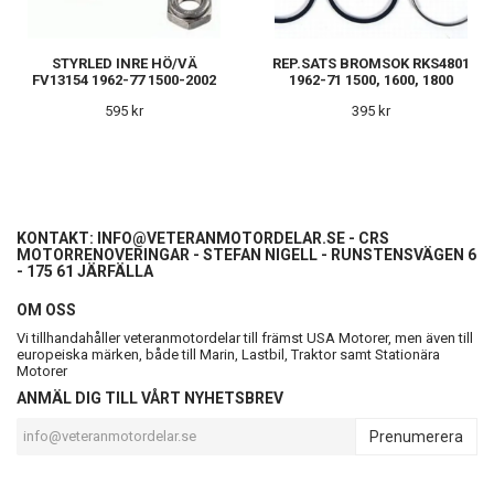
STYRLED INRE HÖ/VÄ
REP.SATS BROMSOK RKS4801
FV13154 1962-77 1500-2002
1962-71 1500, 1600, 1800
595 kr
395 kr
KONTAKT:
INFO@VETERANMOTORDELAR.SE
- CRS
MOTORRENOVERINGAR - STEFAN NIGELL - RUNSTENSVÄGEN 6
- 175 61 JÄRFÄLLA
OM OSS
Vi tillhandahåller veteranmotordelar till främst USA Motorer, men även till
europeiska märken, både till Marin, Lastbil, Traktor samt Stationära
Motorer
ANMÄL DIG TILL VÅRT NYHETSBREV
Prenumerera