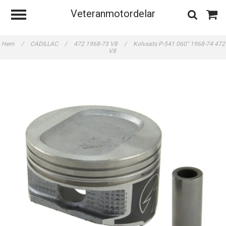
Veteranmotordelar
Hem
/
CADILLAC
/
472 1968-73 V8
/
Kolvsats P-541 060" 1968-74 472
V8