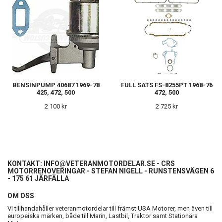
BENSINPUMP 40687 1969-78
FULL SATS FS-8255PT 1968-76
425, 472, 500
472, 500
2 100 kr
2 725 kr
KONTAKT:
INFO@VETERANMOTORDELAR.SE
- CRS
MOTORRENOVERINGAR - STEFAN NIGELL - RUNSTENSVÄGEN 6
- 175 61 JÄRFÄLLA
OM OSS
Vi tillhandahåller veteranmotordelar till främst USA Motorer, men även till
europeiska märken, både till Marin, Lastbil, Traktor samt Stationära