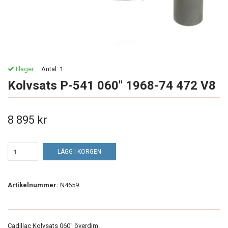
I lager.
Antal:
1
Kolvsats P-541 060" 1968-74 472 V8
8 895 kr
LÄGG I KORGEN
Artikelnummer:
N4659
Cadillac Kolvsats 060" överdim.